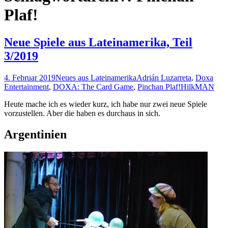
Plaf!
Neue Spiele aus Lateinamerika, Teil
3/2019
4. Februar 2019
Neues aus Lateinamerika
Adrián Luzarreta
,
Doxa
Entertainment
,
DOXA: The Card Game
,
Pinchan Plaf!
HilkMAN
Heute mache ich es wieder kurz, ich habe nur zwei neue Spiele
vorzustellen. Aber die haben es durchaus in sich.
Argentinien