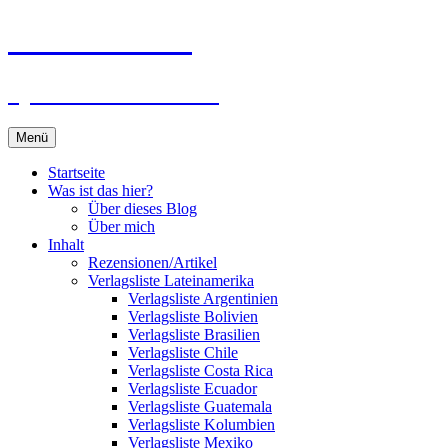
Zum
Du bist dran!
Inhalt
springen
Spiele aus aller Welt
Menü
Startseite
Was ist das hier?
Über dieses Blog
Über mich
Inhalt
Rezensionen/Artikel
Verlagsliste Lateinamerika
Verlagsliste Argentinien
Verlagsliste Bolivien
Verlagsliste Brasilien
Verlagsliste Chile
Verlagsliste Costa Rica
Verlagsliste Ecuador
Verlagsliste Guatemala
Verlagsliste Kolumbien
Verlagsliste Mexiko