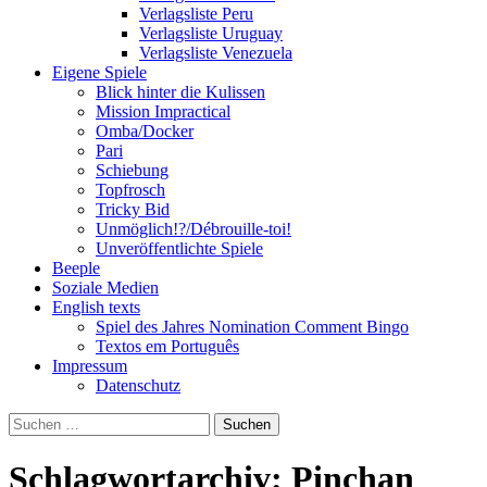
Verlagsliste Peru
Verlagsliste Uruguay
Verlagsliste Venezuela
Eigene Spiele
Blick hinter die Kulissen
Mission Impractical
Omba/Docker
Pari
Schiebung
Topfrosch
Tricky Bid
Unmöglich!?/Débrouille-toi!
Unveröffentlichte Spiele
Beeple
Soziale Medien
English texts
Spiel des Jahres Nomination Comment Bingo
Textos em Português
Impressum
Datenschutz
Suchen
nach:
Schlagwortarchiv: Pinchan