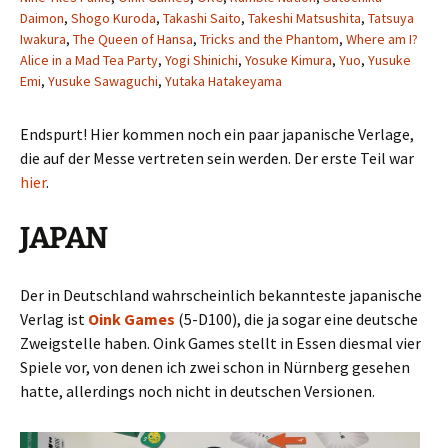
Daimon
,
Shogo Kuroda
,
Takashi Saito
,
Takeshi Matsushita
,
Tatsuya
Iwakura
,
The Queen of Hansa
,
Tricks and the Phantom
,
Where am I?
Alice in a Mad Tea Party
,
Yogi Shinichi
,
Yosuke Kimura
,
Yuo
,
Yusuke
Emi
,
Yusuke Sawaguchi
,
Yutaka Hatakeyama
Endspurt! Hier kommen noch ein paar japanische Verlage,
die auf der Messe vertreten sein werden. Der erste Teil war
hier
.
JAPAN
Der in Deutschland wahrscheinlich bekannteste japanische
Verlag ist
Oink Games
(5-D100), die ja sogar eine deutsche
Zweigstelle haben. Oink Games stellt in Essen diesmal vier
Spiele vor, von denen ich zwei schon in Nürnberg gesehen
hatte, allerdings noch nicht in deutschen Versionen.