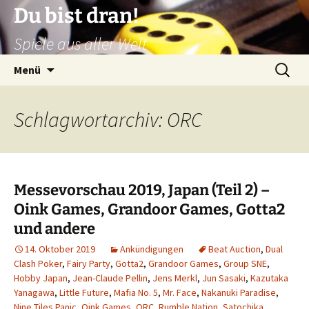
Zum
Du bist dran!
Inhalt
Spiele aus aller Welt
springen
Suchen
Menü
nach:
Schlagwortarchiv: ORC
Messevorschau 2019, Japan (Teil 2) –
Oink Games, Grandoor Games, Gotta2
und andere
14. Oktober 2019
Ankündigungen
Beat Auction
,
Dual
Clash Poker
,
Fairy Party
,
Gotta2
,
Grandoor Games
,
Group SNE
,
Hobby Japan
,
Jean-Claude Pellin
,
Jens Merkl
,
Jun Sasaki
,
Kazutaka
Yanagawa
,
Little Future
,
Mafia No. 5
,
Mr. Face
,
Nakanuki Paradise
,
Nine Tiles Panic
,
Oink Games
,
ORC
,
Rumble Nation
,
Satochika