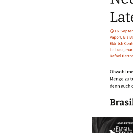
Lat
16. Septe
Vapor!
,
Bia B
Eldritch Cent
Lis Luna
,
marc
Rafael Barro
Obwohl mein
Menge zu tu
denn auch d
Brasi