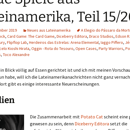
Schiebung
Verlagsliste Chile
einamerika, Teil 15/
Topfrosch
Verlagsliste Costa Rica
mber 2019
Neues aus Lateinamerika
A Elegio do Pássaro da Mort
Tricky Bid
Verlagsliste Ecuador
ock
,
Card Game: The Card Game
,
Diceberry Editora
,
Draco Studios
,
Edson R
ury
,
Flipflop Lab
,
Herdeiros das Estrelas: Arena Elemental
,
Iaggo Piffero
,
Jé
Unmöglich!?/Débrouille-
Verlagsliste Guatemala
elo Kioshi Hirata
,
Oggin - Rota do Tesouro
,
Open Cases
,
Party Warriors
,
Po
toi!
s
,
Toco Alexandre
Verlagsliste Kolumbien
Unveröffentlichte Spiele
 Blick völlig auf Essen gerichtet ist und ich mit meinen Vorschau
Verlagsliste Mexiko
n habe, will ich die Lateinamerikanachrichten nicht ganz vernach
ort gibt es einige interessante Neuerscheinungen.
Verlagsliste Peru
lien
Verlagsliste Uruguay
Verlagsliste Venezuela
Die Zusammenarbeit mit
Potato Cat
scheint eine 
gewesen zu sein, denn
Diceberry Editora
setzt die