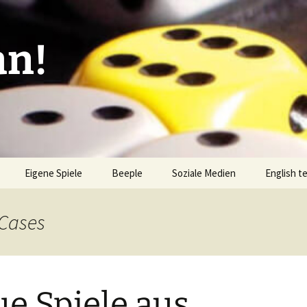
an!
Eigene Spiele
Beeple
Soziale Medien
English t
ionen/Artikel
Blick hinter die Kulissen
Spiel des
Nominati
 Cases
Bingo
liste
Mission Impractical
Verlagsliste Argentinien
amerika
Textos e
Omba/Docker
Verlagsliste Bolivien
e Spiele aus
Pari
Verlagsliste Brasilien