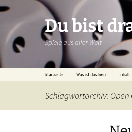
Zum
Inhalt
springen
Du bist dr
Spiele aus aller Welt
Startseite
Was ist das hier?
Inhalt
Über dieses Blog
Rezens
Schlagwortarchiv: Open
Über mich
Verlags
Latein
Neu