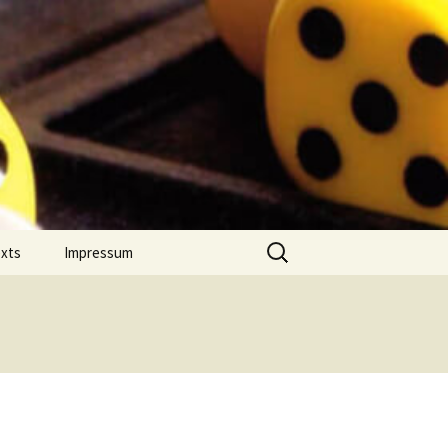
Suchen
exts
Impressum
nach:
 Jahres
Datenschutz
on Comment
m Português