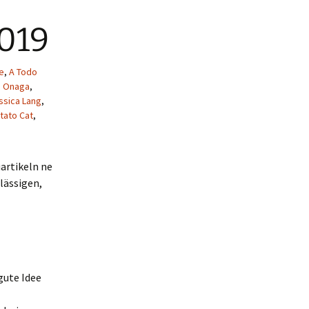
2019
e
,
A Todo
. Onaga
,
ssica Lang
,
tato Cat
,
artikeln ne
lässigen,
gute Idee