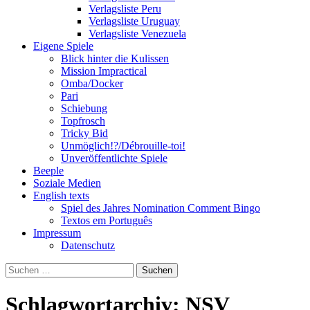
Verlagsliste Peru
Verlagsliste Uruguay
Verlagsliste Venezuela
Eigene Spiele
Blick hinter die Kulissen
Mission Impractical
Omba/Docker
Pari
Schiebung
Topfrosch
Tricky Bid
Unmöglich!?/Débrouille-toi!
Unveröffentlichte Spiele
Beeple
Soziale Medien
English texts
Spiel des Jahres Nomination Comment Bingo
Textos em Português
Impressum
Datenschutz
Suchen
nach:
Schlagwortarchiv: NSV