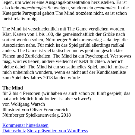
legen, um wieder eine Ausgangskonzentration herzustellen. Es ist
also kein
angestrengtes
Schweigen, sondern ein
gespanntes
. In die
Kategorie Partyspiel gehört The Mind trotzdem nicht, es ist schon
meist relativ ruhig.
The Mind ist verschiedentlich mit The Game verglichen worden.
Klar, Karten von 1 bis 100, die gemeinschaftlich der Größe nach
sortiert werden sollen, Nürnberger Spielkartenverlag – da liegt die
Assoziation nahe. Für mich ist das Spielgefühl allerdings radikal
anders. The Game ist viel taktischer und es geht um geschicktes
Planen und Zurückhalten. The Mind ist ein Psychospiel. Wer sowas
mag, wird es lieben, andere vielleicht entsetzt flüchten. Aber ich
bleibe dabei: The Mind ist ein sensationelles Spiel, und ich müsste
mich unheimlich wundern, wenn es nicht auf der Kandidatenliste
zum Spiel des Jahres 2018 landen würde.
The Mind
für 2 bis 4 Personen (wir haben es auch schon zu fünft gespielt, das
hat auch leidlich funktioniert. Ist aber schwer!)
von Wolfgang Warsch
Illlustriert von Oliver Freudenreich
Nürnberger Spielkartenverlag, 2018
Kommentar hinterlassen
Datenschutz
Stolz präsentiert von WordPress