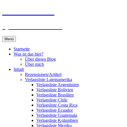
Zum
Du bist dran!
Inhalt
springen
Spiele aus aller Welt
Menü
Startseite
Was ist das hier?
Über dieses Blog
Über mich
Inhalt
Rezensionen/Artikel
Verlagsliste Lateinamerika
Verlagsliste Argentinien
Verlagsliste Bolivien
Verlagsliste Brasilien
Verlagsliste Chile
Verlagsliste Costa Rica
Verlagsliste Ecuador
Verlagsliste Guatemala
Verlagsliste Kolumbien
Verlagsliste Mexiko