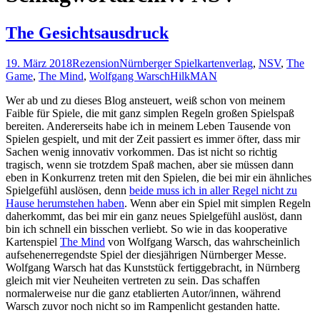
The Gesichtsausdruck
19. März 2018
Rezension
Nürnberger Spielkartenverlag
,
NSV
,
The
Game
,
The Mind
,
Wolfgang Warsch
HilkMAN
Wer ab und zu dieses Blog ansteuert, weiß schon von meinem
Faible für Spiele, die mit ganz simplen Regeln großen Spielspaß
bereiten. Andererseits habe ich in meinem Leben Tausende von
Spielen gespielt, und mit der Zeit passiert es immer öfter, dass mir
Sachen wenig innovativ vorkommen. Das ist nicht so richtig
tragisch, wenn sie trotzdem Spaß machen, aber sie müssen dann
eben in Konkurrenz treten mit den Spielen, die bei mir ein ähnliches
Spielgefühl auslösen, denn
beide muss ich in aller Regel nicht zu
Hause herumstehen haben
. Wenn aber ein Spiel mit simplen Regeln
daherkommt, das bei mir ein ganz neues Spielgefühl auslöst, dann
bin ich schnell ein bisschen verliebt. So wie in das kooperative
Kartenspiel
The Mind
von Wolfgang Warsch, das wahrscheinlich
aufsehenerregendste Spiel der diesjährigen Nürnberger Messe.
Wolfgang Warsch hat das Kunststück fertiggebracht, in Nürnberg
gleich mit vier Neuheiten vertreten zu sein. Das schaffen
normalerweise nur die ganz etablierten Autor/innen, während
Warsch zuvor noch nicht so im Rampenlicht gestanden hatte.