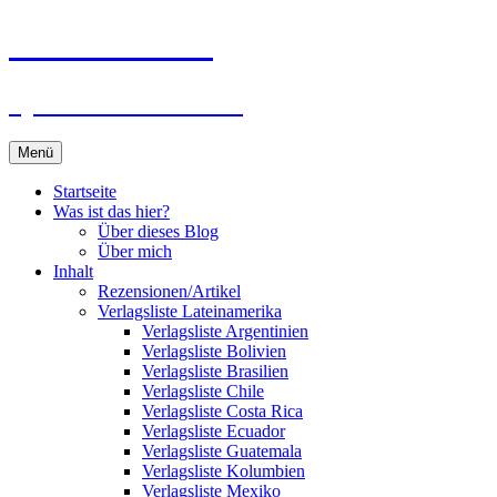
Zum
Du bist dran!
Inhalt
springen
Spiele aus aller Welt
Menü
Startseite
Was ist das hier?
Über dieses Blog
Über mich
Inhalt
Rezensionen/Artikel
Verlagsliste Lateinamerika
Verlagsliste Argentinien
Verlagsliste Bolivien
Verlagsliste Brasilien
Verlagsliste Chile
Verlagsliste Costa Rica
Verlagsliste Ecuador
Verlagsliste Guatemala
Verlagsliste Kolumbien
Verlagsliste Mexiko