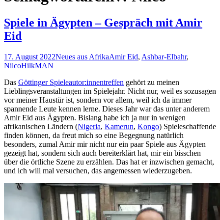
Spiele in Ägypten – Gespräch mit Amir
Eid
17. August 2022
Neues aus Afrika
Amir Eid
,
Ashbar-Elbahr
,
Nilco
HilkMAN
Das
Göttinger Spieleautor:innentreffen
gehört zu meinen
Lieblingsveranstaltungen im Spielejahr. Nicht nur, weil es sozusagen
vor meiner Haustür ist, sondern vor allem, weil ich da immer
spannende Leute kennen lerne. Dieses Jahr war das unter anderem
Amir Eid aus Ägypten. Bislang habe ich ja nur in wenigen
afrikanischen Ländern (
Nigeria
,
Kamerun
,
Kongo
) Spieleschaffende
finden können, da freut mich so eine Begegnung natürlich
besonders, zumal Amir mir nicht nur ein paar Spiele aus Ägypten
gezeigt hat, sondern sich auch bereiterklärt hat, mir ein bisschen
über die örtliche Szene zu erzählen. Das hat er inzwischen gemacht,
und ich will mal versuchen, das angemessen wiederzugeben.