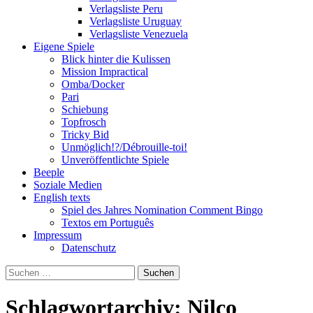
Verlagsliste Peru
Verlagsliste Uruguay
Verlagsliste Venezuela
Eigene Spiele
Blick hinter die Kulissen
Mission Impractical
Omba/Docker
Pari
Schiebung
Topfrosch
Tricky Bid
Unmöglich!?/Débrouille-toi!
Unveröffentlichte Spiele
Beeple
Soziale Medien
English texts
Spiel des Jahres Nomination Comment Bingo
Textos em Português
Impressum
Datenschutz
Suchen
nach:
Schlagwortarchiv: Nilco