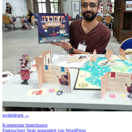
Spiele
weiterlesen
→
in
Kommentar hinterlassen
Ägypten
Datenschutz
Stolz präsentiert von WordPress
–