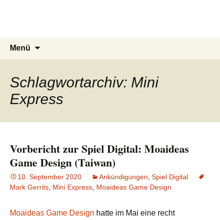
Du bist dran!
Zum
Inhalt
Spiele aus aller Welt
springen
Suchen
Menü
nach:
Schlagwortarchiv: Mini
Express
Vorbericht zur Spiel Digital: Moaideas
Game Design (Taiwan)
10. September 2020
Ankündigungen
,
Spiel Digital
Mark Gerrits
,
Mini Express
,
Moaideas Game Design
Moaideas Game Design
hatte im Mai eine recht