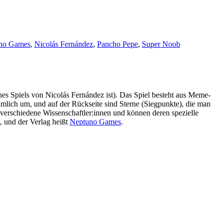
no Games
,
Nicolás Fernández
,
Pancho Pepe
,
Super Noob
nes Spiels von Nicolás Fernández ist). Das Spiel besteht aus Meme-
lich um, und auf der Rückseite sind Sterne (Siegpunkte), die man
n verschiedene Wissenschaftler:innen und können deren spezielle
, und der Verlag heißt
Neptuno Games
.