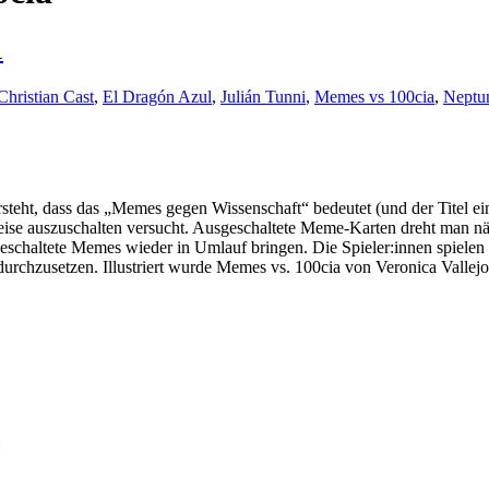
1
Christian Cast
,
El Dragón Azul
,
Julián Tunni
,
Memes vs 100cia
,
Neptu
steht, dass das „Memes gegen Wissenschaft“ bedeutet (und der Titel ei
ise auszuschalten versucht. Ausgeschaltete Meme-Karten dreht man näm
sgeschaltete Memes wieder in Umlauf bringen. Die Spieler:innen spiele
urchzusetzen. Illustriert wurde Memes vs. 100cia von Veronica Vallejo