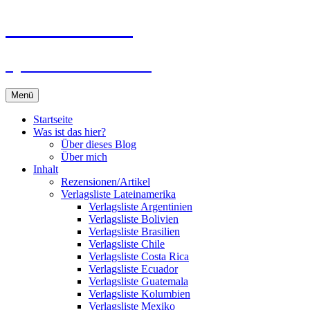
Zum
Du bist dran!
Inhalt
springen
Spiele aus aller Welt
Menü
Startseite
Was ist das hier?
Über dieses Blog
Über mich
Inhalt
Rezensionen/Artikel
Verlagsliste Lateinamerika
Verlagsliste Argentinien
Verlagsliste Bolivien
Verlagsliste Brasilien
Verlagsliste Chile
Verlagsliste Costa Rica
Verlagsliste Ecuador
Verlagsliste Guatemala
Verlagsliste Kolumbien
Verlagsliste Mexiko