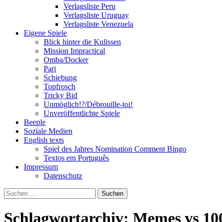
Verlagsliste Peru
Verlagsliste Uruguay
Verlagsliste Venezuela
Eigene Spiele
Blick hinter die Kulissen
Mission Impractical
Omba/Docker
Pari
Schiebung
Topfrosch
Tricky Bid
Unmöglich!?/Débrouille-toi!
Unveröffentlichte Spiele
Beeple
Soziale Medien
English texts
Spiel des Jahres Nomination Comment Bingo
Textos em Português
Impressum
Datenschutz
Suchen
nach:
Schlagwortarchiv: Memes vs 10