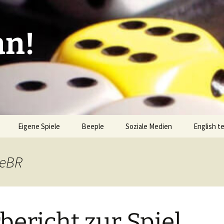
an!
Eigene Spiele
Beeple
Soziale Medien
English t
ionen/Artikel
Blick hinter die Kulissen
Spiel des
Nominati
leBR
Bingo
liste
Mission Impractical
Verlagsliste Argentinien
amerika
Textos e
Omba/Docker
Verlagsliste Bolivien
bericht zur Spiel
Pari
Verlagsliste Brasilien