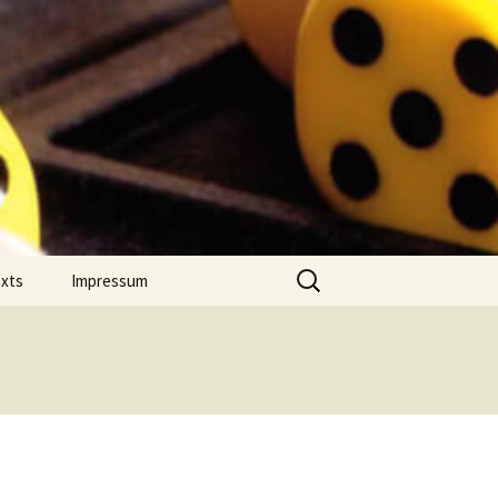
Suchen
exts
Impressum
nach:
 Jahres
Datenschutz
on Comment
m Português