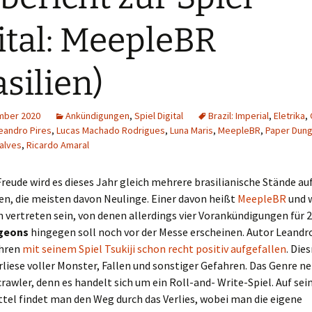
Schiebung
Verlagsliste Chile
ital: MeepleBR
Topfrosch
Verlagsliste Costa Rica
asilien)
Tricky Bid
Verlagsliste Ecuador
Unmöglich!?/Débrouille-
Verlagsliste Guatemala
mber 2020
Ankündigungen
,
Spiel Digital
Brazil: Imperial
,
Eletrika
,
toi!
eandro Pires
,
Lucas Machado Rodrigues
,
Luna Maris
,
MeepleBR
,
Paper Dun
alves
,
Ricardo Amaral
Verlagsliste Kolumbien
Unveröffentlichte Spiele
Verlagsliste Mexiko
reude wird es dieses Jahr gleich mehrere brasilianische Stände auf
en, die meisten davon Neulinge. Einer davon heißt
MeepleBR
und w
Verlagsliste Peru
n vertreten sein, von denen allerdings vier Vorankündigungen für 2
geons
hingegen soll noch vor der Messe erscheinen. Autor Leandro
Verlagsliste Uruguay
ahren
mit seinem Spiel Tsukiji schon recht positiv aufgefallen
. Die
erliese voller Monster, Fallen und sonstiger Gefahren. Das Genre n
Verlagsliste Venezuela
awler, denn es handelt sich um ein Roll-and- Write-Spiel. Auf se
tel findet man den Weg durch das Verlies, wobei man die eigene