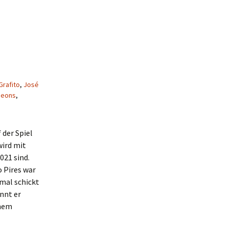
Grafito
,
José
geons
,
 der Spiel
ird mit
021 sind.
 Pires war
smal schickt
ennt er
inem