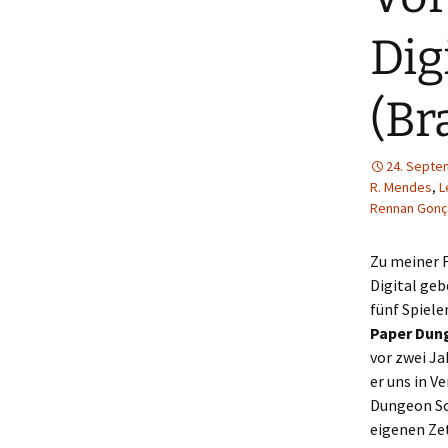
Dig
(Br
24. Septe
R. Mendes
,
L
Rennan Gonç
Zu meiner F
Digital geb
fünf Spiele
Paper Dun
vor zwei J
er uns in V
Dungeon Scr
eigenen Zet