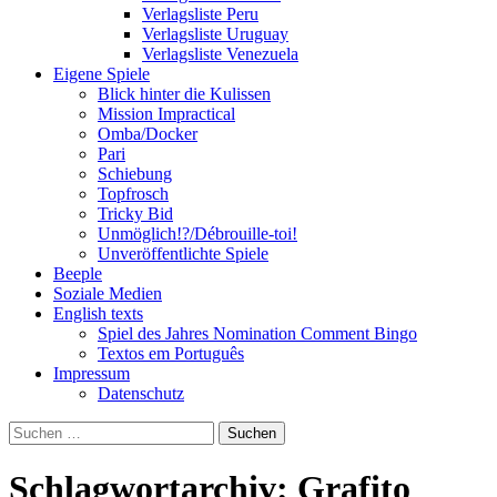
Verlagsliste Peru
Verlagsliste Uruguay
Verlagsliste Venezuela
Eigene Spiele
Blick hinter die Kulissen
Mission Impractical
Omba/Docker
Pari
Schiebung
Topfrosch
Tricky Bid
Unmöglich!?/Débrouille-toi!
Unveröffentlichte Spiele
Beeple
Soziale Medien
English texts
Spiel des Jahres Nomination Comment Bingo
Textos em Português
Impressum
Datenschutz
Suchen
nach:
Schlagwortarchiv: Grafito