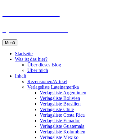
Zum
Du bist dran!
Inhalt
springen
Spiele aus aller Welt
Menü
Startseite
Was ist das hier?
Über dieses Blog
Über mich
Inhalt
Rezensionen/Artikel
Verlagsliste Lateinamerika
Verlagsliste Argentinien
Verlagsliste Bolivien
Verlagsliste Brasilien
Verlagsliste Chile
Verlagsliste Costa Rica
Verlagsliste Ecuador
Verlagsliste Guatemala
Verlagsliste Kolumbien
Verlagsliste Mexiko