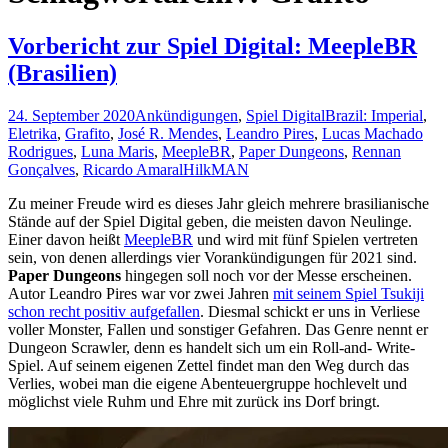
Vorbericht zur Spiel Digital: MeepleBR
(Brasilien)
24. September 2020
Ankündigungen
,
Spiel Digital
Brazil: Imperial
,
Eletrika
,
Grafito
,
José R. Mendes
,
Leandro Pires
,
Lucas Machado
Rodrigues
,
Luna Maris
,
MeepleBR
,
Paper Dungeons
,
Rennan
Gonçalves
,
Ricardo Amaral
HilkMAN
Zu meiner Freude wird es dieses Jahr gleich mehrere brasilianische
Stände auf der Spiel Digital geben, die meisten davon Neulinge.
Einer davon heißt
MeepleBR
und wird mit fünf Spielen vertreten
sein, von denen allerdings vier Vorankündigungen für 2021 sind.
Paper Dungeons
hingegen soll noch vor der Messe erscheinen.
Autor Leandro Pires war vor zwei Jahren
mit seinem Spiel Tsukiji
schon recht positiv aufgefallen
. Diesmal schickt er uns in Verliese
voller Monster, Fallen und sonstiger Gefahren. Das Genre nennt er
Dungeon Scrawler, denn es handelt sich um ein Roll-and- Write-
Spiel. Auf seinem eigenen Zettel findet man den Weg durch das
Verlies, wobei man die eigene Abenteuergruppe hochlevelt und
möglichst viele Ruhm und Ehre mit zurück ins Dorf bringt.