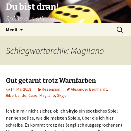
Zum
Du bist dran!
Inhalt
Spiele aus aller Welt
springen
Suchen
Menü
nach:
Schlagwortarchiv: Magilano
Gut getarnt trotz Warnfarben
14. Mai 2018
Rezension
Alexander Bernhardt
,
Biberbande
,
Cabo
,
Magilano
,
Skyjo
Ich bin mir nicht sicher, ob ich
Skyjo
ein exotisches Spiel
nennen sollte, wie die meisten Spiele, über die ich hier
schreibe. Es kommt trotz des (englisch ausgesprochenen)