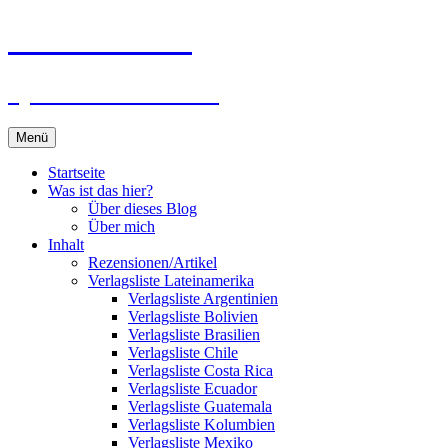
Zum
Du bist dran!
Inhalt
springen
Spiele aus aller Welt
Menü
Startseite
Was ist das hier?
Über dieses Blog
Über mich
Inhalt
Rezensionen/Artikel
Verlagsliste Lateinamerika
Verlagsliste Argentinien
Verlagsliste Bolivien
Verlagsliste Brasilien
Verlagsliste Chile
Verlagsliste Costa Rica
Verlagsliste Ecuador
Verlagsliste Guatemala
Verlagsliste Kolumbien
Verlagsliste Mexiko