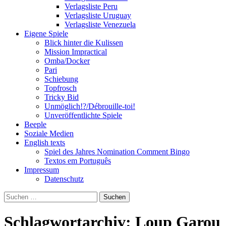
Verlagsliste Peru
Verlagsliste Uruguay
Verlagsliste Venezuela
Eigene Spiele
Blick hinter die Kulissen
Mission Impractical
Omba/Docker
Pari
Schiebung
Topfrosch
Tricky Bid
Unmöglich!?/Débrouille-toi!
Unveröffentlichte Spiele
Beeple
Soziale Medien
English texts
Spiel des Jahres Nomination Comment Bingo
Textos em Português
Impressum
Datenschutz
Suchen
nach:
Schlagwortarchiv: Loup Garou