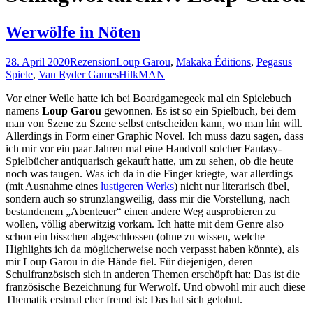
Werwölfe in Nöten
28. April 2020
Rezension
Loup Garou
,
Makaka Éditions
,
Pegasus
Spiele
,
Van Ryder Games
HilkMAN
Vor einer Weile hatte ich bei Boardgamegeek mal ein Spielebuch
namens
Loup Garou
gewonnen. Es ist so ein Spielbuch, bei dem
man von Szene zu Szene selbst entscheiden kann, wo man hin will.
Allerdings in Form einer Graphic Novel. Ich muss dazu sagen, dass
ich mir vor ein paar Jahren mal eine Handvoll solcher Fantasy-
Spielbücher antiquarisch gekauft hatte, um zu sehen, ob die heute
noch was taugen. Was ich da in die Finger kriegte, war allerdings
(mit Ausnahme eines
lustigeren Werks
) nicht nur literarisch übel,
sondern auch so strunzlangweilig, dass mir die Vorstellung, nach
bestandenem „Abenteuer“ einen andere Weg ausprobieren zu
wollen, völlig aberwitzig vorkam. Ich hatte mit dem Genre also
schon ein bisschen abgeschlossen (ohne zu wissen, welche
Highlights ich da möglicherweise noch verpasst haben könnte), als
mir Loup Garou in die Hände fiel. Für diejenigen, deren
Schulfranzösisch sich in anderen Themen erschöpft hat: Das ist die
französische Bezeichnung für Werwolf. Und obwohl mir auch diese
Thematik erstmal eher fremd ist: Das hat sich gelohnt.