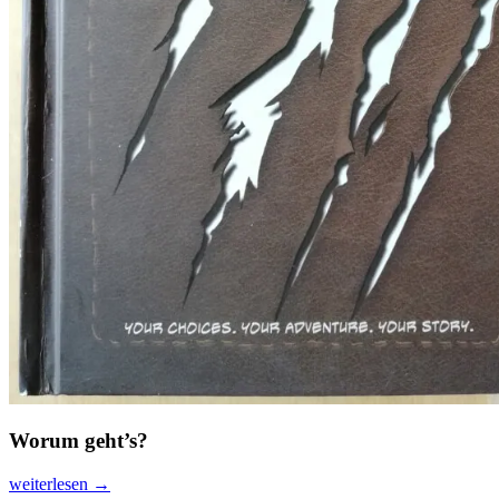
Worum geht’s?
Werwölfe
weiterlesen
→