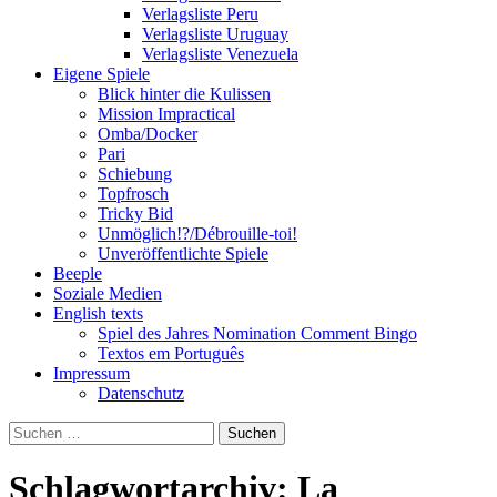
Verlagsliste Peru
Verlagsliste Uruguay
Verlagsliste Venezuela
Eigene Spiele
Blick hinter die Kulissen
Mission Impractical
Omba/Docker
Pari
Schiebung
Topfrosch
Tricky Bid
Unmöglich!?/Débrouille-toi!
Unveröffentlichte Spiele
Beeple
Soziale Medien
English texts
Spiel des Jahres Nomination Comment Bingo
Textos em Português
Impressum
Datenschutz
Suchen
nach:
Schlagwortarchiv: La