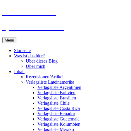
Zum
Du bist dran!
Inhalt
springen
Spiele aus aller Welt
Menü
Startseite
Was ist das hier?
Über dieses Blog
Über mich
Inhalt
Rezensionen/Artikel
Verlagsliste Lateinamerika
Verlagsliste Argentinien
Verlagsliste Bolivien
Verlagsliste Brasilien
Verlagsliste Chile
Verlagsliste Costa Rica
Verlagsliste Ecuador
Verlagsliste Guatemala
Verlagsliste Kolumbien
Verlagsliste Mexiko