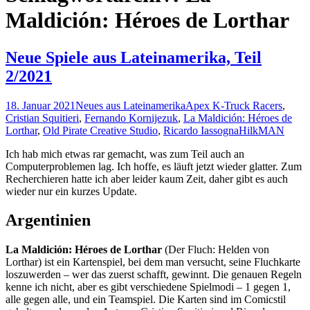
Maldición: Héroes de Lorthar
Neue Spiele aus Lateinamerika, Teil
2/2021
18. Januar 2021
Neues aus Lateinamerika
Apex K-Truck Racers
,
Cristian Squitieri
,
Fernando Kornijezuk
,
La Maldición: Héroes de
Lorthar
,
Old Pirate Creative Studio
,
Ricardo Iassogna
HilkMAN
Ich hab mich etwas rar gemacht, was zum Teil auch an
Computerproblemen lag. Ich hoffe, es läuft jetzt wieder glatter. Zum
Recherchieren hatte ich aber leider kaum Zeit, daher gibt es auch
wieder nur ein kurzes Update.
Argentinien
La Maldición: Héroes de Lorthar
(Der Fluch: Helden von
Lorthar) ist ein Kartenspiel, bei dem man versucht, seine Fluchkarte
loszuwerden – wer das zuerst schafft, gewinnt. Die genauen Regeln
kenne ich nicht, aber es gibt verschiedene Spielmodi – 1 gegen 1,
alle gegen alle, und ein Teamspiel. Die Karten sind im Comicstil