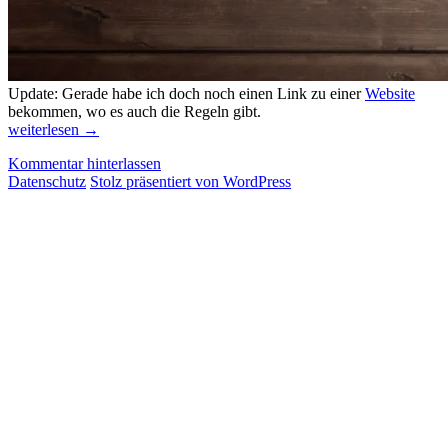
Update: Gerade habe ich doch noch einen Link zu einer
Website
bekommen, wo es auch die Regeln gibt.
Neue
weiterlesen
→
Spiele
Kommentar hinterlassen
aus
Datenschutz
Stolz präsentiert von WordPress
Lateinamerika,
Teil
2/2021