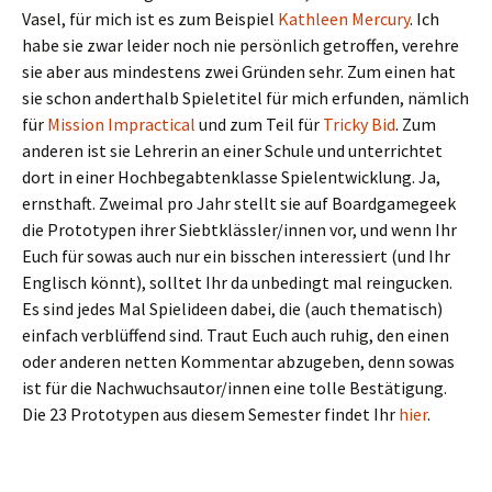
Vasel, für mich ist es zum Beispiel
Kathleen Mercury
. Ich
habe sie zwar leider noch nie persönlich getroffen, verehre
sie aber aus mindestens zwei Gründen sehr. Zum einen hat
sie schon anderthalb Spieletitel für mich erfunden, nämlich
für
Mission Impractical
und zum Teil für
Tricky Bid
. Zum
anderen ist sie Lehrerin an einer Schule und unterrichtet
dort in einer Hochbegabtenklasse Spielentwicklung. Ja,
ernsthaft. Zweimal pro Jahr stellt sie auf Boardgamegeek
die Prototypen ihrer Siebtklässler/innen vor, und wenn Ihr
Euch für sowas auch nur ein bisschen interessiert (und Ihr
Englisch könnt), solltet Ihr da unbedingt mal reingucken.
Es sind jedes Mal Spielideen dabei, die (auch thematisch)
einfach verblüffend sind. Traut Euch auch ruhig, den einen
oder anderen netten Kommentar abzugeben, denn sowas
ist für die Nachwuchsautor/innen eine tolle Bestätigung.
Die 23 Prototypen aus diesem Semester findet Ihr
hier
.