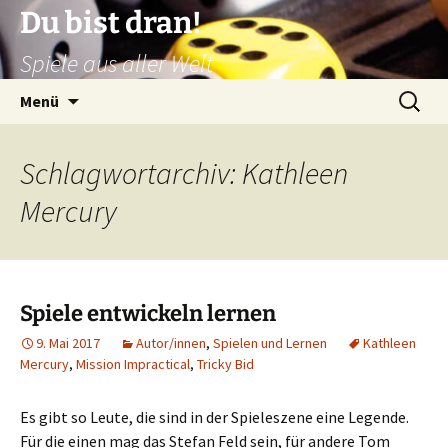
Zum
Du bist dran!
Inhalt
Spiele aus aller Welt
springen
Suchen
Menü
nach:
Schlagwortarchiv: Kathleen
Mercury
Spiele entwickeln lernen
9. Mai 2017
Autor/innen
,
Spielen und Lernen
Kathleen
Mercury
,
Mission Impractical
,
Tricky Bid
Es gibt so Leute, die sind in der Spieleszene eine Legende.
Für die einen mag das Stefan Feld sein, für andere Tom