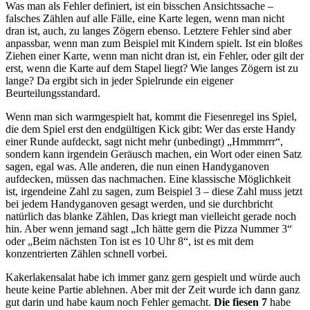
Was man als Fehler definiert, ist ein bisschen Ansichtssache –
falsches Zählen auf alle Fälle, eine Karte legen, wenn man nicht
dran ist, auch, zu langes Zögern ebenso. Letztere Fehler sind aber
anpassbar, wenn man zum Beispiel mit Kindern spielt. Ist ein bloßes
Ziehen einer Karte, wenn man nicht dran ist, ein Fehler, oder gilt der
erst, wenn die Karte auf dem Stapel liegt? Wie langes Zögern ist zu
lange? Da ergibt sich in jeder Spielrunde ein eigener
Beurteilungsstandard.
Wenn man sich warmgespielt hat, kommt die Fiesenregel ins Spiel,
die dem Spiel erst den endgültigen Kick gibt: Wer das erste Handy
einer Runde aufdeckt, sagt nicht mehr (unbedingt) „Hmmmrrr“,
sondern kann irgendein Geräusch machen, ein Wort oder einen Satz
sagen, egal was. Alle anderen, die nun einen Handyganoven
aufdecken, müssen das nachmachen. Eine klassische Möglichkeit
ist, irgendeine Zahl zu sagen, zum Beispiel 3 – diese Zahl muss jetzt
bei jedem Handyganoven gesagt werden, und sie durchbricht
natürlich das blanke Zählen, Das kriegt man vielleicht gerade noch
hin. Aber wenn jemand sagt „Ich hätte gern die Pizza Nummer 3“
oder „Beim nächsten Ton ist es 10 Uhr 8“, ist es mit dem
konzentrierten Zählen schnell vorbei.
Kakerlakensalat habe ich immer ganz gern gespielt und würde auch
heute keine Partie ablehnen. Aber mit der Zeit wurde ich dann ganz
gut darin und habe kaum noch Fehler gemacht.
Die fiesen 7
habe