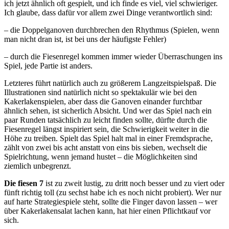
ich jetzt ähnlich oft gespielt, und ich finde es viel, viel schwieriger.
Ich glaube, dass dafür vor allem zwei Dinge verantwortlich sind:
– die Doppelganoven durchbrechen den Rhythmus (Spielen, wenn
man nicht dran ist, ist bei uns der häufigste Fehler)
– durch die Fiesenregel kommen immer wieder Überraschungen ins
Spiel, jede Partie ist anders.
Letzteres führt natürlich auch zu größerem Langzeitspielspaß. Die
Illustrationen sind natürlich nicht so spektakulär wie bei den
Kakerlakenspielen, aber dass die Ganoven einander furchtbar
ähnlich sehen, ist sicherlich Absicht. Und wer das Spiel nach ein
paar Runden tatsächlich zu leicht finden sollte, dürfte durch die
Fiesenregel längst inspiriert sein, die Schwierigkeit weiter in die
Höhe zu treiben. Spielt das Spiel halt mal in einer Fremdsprache,
zählt von zwei bis acht anstatt von eins bis sieben, wechselt die
Spielrichtung, wenn jemand hustet – die Möglichkeiten sind
ziemlich unbegrenzt.
Die fiesen 7
ist zu zweit lustig, zu dritt noch besser und zu viert oder
fünft richtig toll (zu sechst habe ich es noch nicht probiert). Wer nur
auf harte Strategiespiele steht, sollte die Finger davon lassen – wer
über Kakerlakensalat lachen kann, hat hier einen Pflichtkauf vor
sich.