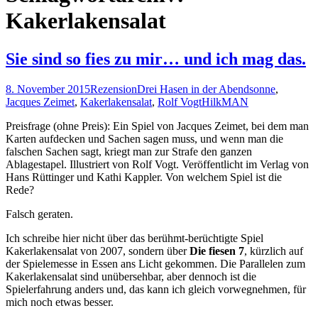
Kakerlakensalat
Sie sind so fies zu mir… und ich mag das.
8. November 2015
Rezension
Drei Hasen in der Abendsonne
,
Jacques Zeimet
,
Kakerlakensalat
,
Rolf Vogt
HilkMAN
Preisfrage (ohne Preis): Ein Spiel von Jacques Zeimet, bei dem man
Karten aufdecken und Sachen sagen muss, und wenn man die
falschen Sachen sagt, kriegt man zur Strafe den ganzen
Ablagestapel. Illustriert von Rolf Vogt. Veröffentlicht im Verlag von
Hans Rüttinger und Kathi Kappler. Von welchem Spiel ist die
Rede?
Falsch geraten.
Ich schreibe hier nicht über das berühmt-berüchtigte Spiel
Kakerlakensalat von 2007, sondern über
Die fiesen 7
, kürzlich auf
der Spielemesse in Essen ans Licht gekommen. Die Parallelen zum
Kakerlakensalat sind unübersehbar, aber dennoch ist die
Spielerfahrung anders und, das kann ich gleich vorwegnehmen, für
mich noch etwas besser.