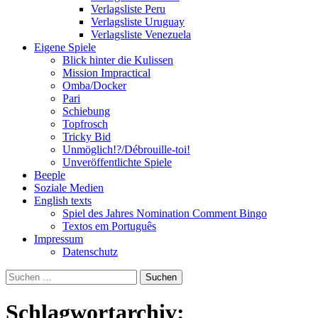
Verlagsliste Peru
Verlagsliste Uruguay
Verlagsliste Venezuela
Eigene Spiele
Blick hinter die Kulissen
Mission Impractical
Omba/Docker
Pari
Schiebung
Topfrosch
Tricky Bid
Unmöglich!?/Débrouille-toi!
Unveröffentlichte Spiele
Beeple
Soziale Medien
English texts
Spiel des Jahres Nomination Comment Bingo
Textos em Português
Impressum
Datenschutz
Suchen
nach:
Schlagwortarchiv: