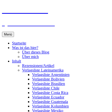
Zum
Du bist dran!
Inhalt
springen
Spiele aus aller Welt
Menü
Startseite
Was ist das hier?
Über dieses Blog
Über mich
Inhalt
Rezensionen/Artikel
Verlagsliste Lateinamerika
Verlagsliste Argentinien
Verlagsliste Bolivien
Verlagsliste Brasilien
Verlagsliste Chile
Verlagsliste Costa Rica
Verlagsliste Ecuador
Verlagsliste Guatemala
Verlagsliste Kolumbien
Verlagsliste Mexiko