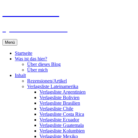
Zum
Du bist dran!
Inhalt
springen
Spiele aus aller Welt
Menü
Startseite
Was ist das hier?
Über dieses Blog
Über mich
Inhalt
Rezensionen/Artikel
Verlagsliste Lateinamerika
Verlagsliste Argentinien
Verlagsliste Bolivien
Verlagsliste Brasilien
Verlagsliste Chile
Verlagsliste Costa Rica
Verlagsliste Ecuador
Verlagsliste Guatemala
Verlagsliste Kolumbien
Verlagsliste Mexiko