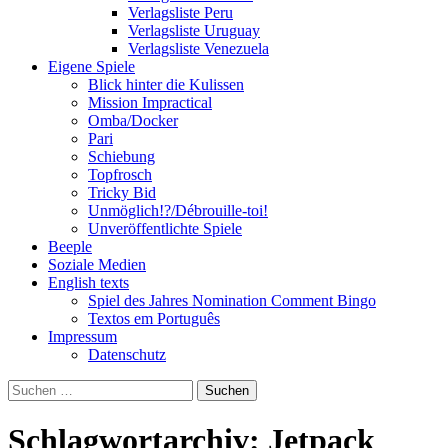
Verlagsliste Peru
Verlagsliste Uruguay
Verlagsliste Venezuela
Eigene Spiele
Blick hinter die Kulissen
Mission Impractical
Omba/Docker
Pari
Schiebung
Topfrosch
Tricky Bid
Unmöglich!?/Débrouille-toi!
Unveröffentlichte Spiele
Beeple
Soziale Medien
English texts
Spiel des Jahres Nomination Comment Bingo
Textos em Português
Impressum
Datenschutz
Suchen
nach:
Schlagwortarchiv: Jetpack