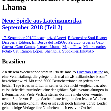
Lhama
Neue Spiele aus Lateinamerika,
September 2018 (Teil 2)
17. September 2018
Uncategorized
Anevi
,
Bakeneoko: Soul Reaper
,
Diceberry Editora
,
En Busca del TeISOro Perdido
,
Guerras Gato
,
Guerras Gato Games
,
Jetpack Lhama
,
Magic Flow
,
Miaurcenarios
,
Potato Cat
,
Ramón López
,
Shengolia
,
Sudokiller
HilkMAN
Brasilien
An diesem Wochenende steht in Rio de Janeiro
Diversão Offline
an,
eine Veranstaltung, die gelegentlich mal als „Brasilianisches Essen“
bezeichnet wird. Mit rund 5000 Besucher*innen an jedem der
beiden Tage ist es natürlich in seiner Größe nicht vergleichbar, aber
es ist sicherlich zumindest eine der größten Spieleveranstaltungen in
Lateinamerika. Viele Verlage stellen dort ihre mehr oder weniger
neuen Spiele vor. Einige Sachen hatte ich ja in den letzten Wochen
schon hier angekündigt, aber es ist auch noch Einiges übrig. Leider
geben einige Verlage ihre Neuheiten auch erst vor Ort bekannt.