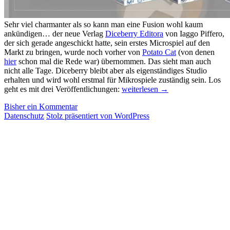
Sehr viel charmanter als so kann man eine Fusion wohl kaum
ankündigen… der neue Verlag
Diceberry Editora
von Iaggo Piffero,
der sich gerade angeschickt hatte, sein erstes Microspiel auf den
Markt zu bringen, wurde noch vorher von
Potato Cat
(von denen
hier
schon mal die Rede war) übernommen. Das sieht man auch
nicht alle Tage. Diceberry bleibt aber als eigenständiges Studio
erhalten und wird wohl erstmal für Mikrospiele zuständig sein. Los
Neue
geht es mit drei Veröffentlichungen:
weiterlesen
→
Spiele
Bisher ein Kommentar
aus
Datenschutz
Stolz präsentiert von WordPress
Lateinamerika,
September
2018
(Teil
2)