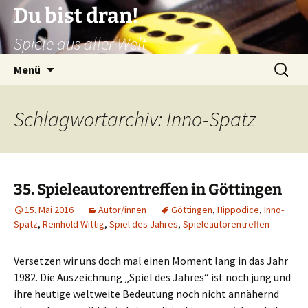
Zum
Du bist dran!
Inhalt
Spiele aus aller Welt
springen
Suchen
Menü
nach:
Schlagwortarchiv: Inno-Spatz
35. Spieleautorentreffen in Göttingen
15. Mai 2016
Autor/innen
Göttingen
,
Hippodice
,
Inno-
Spatz
,
Reinhold Wittig
,
Spiel des Jahres
,
Spieleautorentreffen
Versetzen wir uns doch mal einen Moment lang in das Jahr
1982. Die Auszeichnung „Spiel des Jahres“ ist noch jung und
ihre heutige weltweite Bedeutung noch nicht annähernd