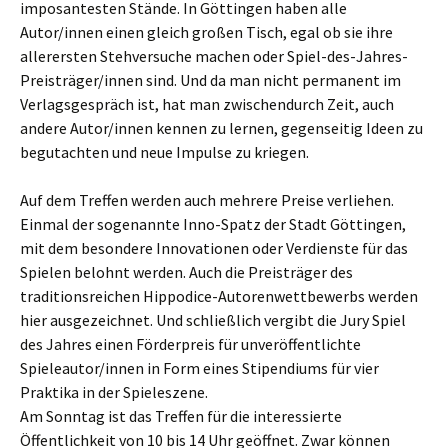
imposantesten Stände. In Göttingen haben alle
Autor/innen einen gleich großen Tisch, egal ob sie ihre
allerersten Stehversuche machen oder Spiel-des-Jahres-
Preisträger/innen sind. Und da man nicht permanent im
Verlagsgespräch ist, hat man zwischendurch Zeit, auch
andere Autor/innen kennen zu lernen, gegenseitig Ideen zu
begutachten und neue Impulse zu kriegen.
Auf dem Treffen werden auch mehrere Preise verliehen.
Einmal der sogenannte Inno-Spatz der Stadt Göttingen,
mit dem besondere Innovationen oder Verdienste für das
Spielen belohnt werden. Auch die Preisträger des
traditionsreichen Hippodice-Autorenwettbewerbs werden
hier ausgezeichnet. Und schließlich vergibt die Jury Spiel
des Jahres einen Förderpreis für unveröffentlichte
Spieleautor/innen in Form eines Stipendiums für vier
Praktika in der Spieleszene.
Am Sonntag ist das Treffen für die interessierte
Öffentlichkeit von 10 bis 14 Uhr geöffnet. Zwar können