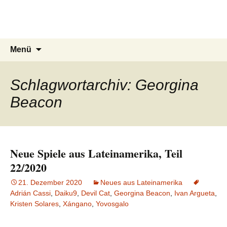
Du bist dran!
Zum
Inhalt
Spiele aus aller Welt
springen
Suchen
Menü
nach:
Schlagwortarchiv: Georgina
Beacon
Neue Spiele aus Lateinamerika, Teil
22/2020
21. Dezember 2020
Neues aus Lateinamerika
Adrián Cassi
,
Daiku9
,
Devil Cat
,
Georgina Beacon
,
Ivan Argueta
,
Kristen Solares
,
Xángano
,
Yovosgalo