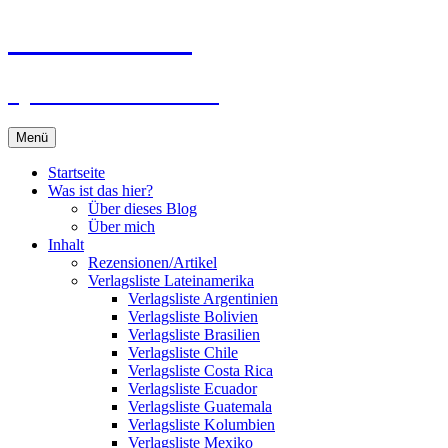
Zum
Du bist dran!
Inhalt
springen
Spiele aus aller Welt
Menü
Startseite
Was ist das hier?
Über dieses Blog
Über mich
Inhalt
Rezensionen/Artikel
Verlagsliste Lateinamerika
Verlagsliste Argentinien
Verlagsliste Bolivien
Verlagsliste Brasilien
Verlagsliste Chile
Verlagsliste Costa Rica
Verlagsliste Ecuador
Verlagsliste Guatemala
Verlagsliste Kolumbien
Verlagsliste Mexiko