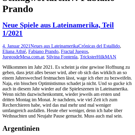
Prando
Neue Spiele aus Lateinamerika, Teil
1/2021
4. Januar 2021
Neues aus Lateinamerika
Crónicas del Estallido
,
Eliana Athié
,
Fabiano Prando
,
Fractal Juegos
,
JuegosdeMesa.com.ar
,
Silvina Fontenla
,
Trickster
HilkMAN
Willkommen im Jahr 2021. Es scheint ja eine gewisse Hoffnung zu
geben, dass jetzt alles besser wird, aber ob sich das wirklich an so
einem Jahreswechsel festmachen lässt, wage ich eher zu bezweifeln.
Naja, ein bisschen Optimistismus schadet ja nicht. Und so gucke ich
auch in diesem Jahr wieder auf die Spieleszenen in Lateinamerika.
Wenn nichts dazwischenkommt, wieder jeweils am ersten und
dritten Montag im Monat. Je nachdem, wie viel Zeit ich zum
Recherchieren habe, wird das mal mehr und mal weniger
umfangreich ausfallen. Heute eher weniger, denn ich habe über
Weihnachten und Neujahr Pause gemacht. Muss auch mal sein.
Argentinien