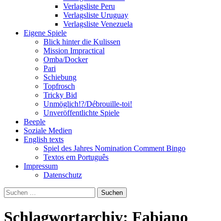
Verlagsliste Peru
Verlagsliste Uruguay
Verlagsliste Venezuela
Eigene Spiele
Blick hinter die Kulissen
Mission Impractical
Omba/Docker
Pari
Schiebung
Topfrosch
Tricky Bid
Unmöglich!?/Débrouille-toi!
Unveröffentlichte Spiele
Beeple
Soziale Medien
English texts
Spiel des Jahres Nomination Comment Bingo
Textos em Português
Impressum
Datenschutz
Suchen
nach:
Schlagwortarchiv: Fabiano