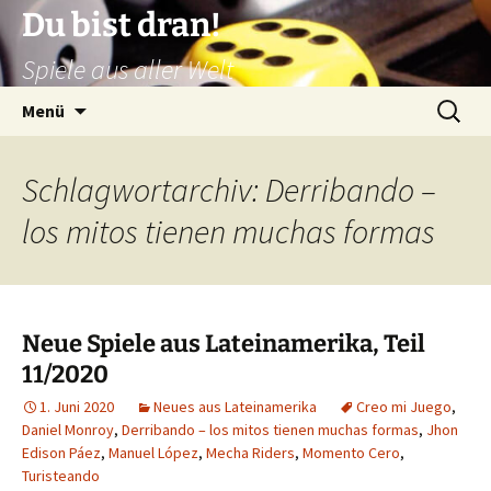
Zum
Du bist dran!
Inhalt
Spiele aus aller Welt
springen
Suchen
Menü
nach:
Schlagwortarchiv: Derribando –
los mitos tienen muchas formas
Neue Spiele aus Lateinamerika, Teil
11/2020
1. Juni 2020
Neues aus Lateinamerika
Creo mi Juego
,
Daniel Monroy
,
Derribando – los mitos tienen muchas formas
,
Jhon
Edison Páez
,
Manuel López
,
Mecha Riders
,
Momento Cero
,
Turisteando