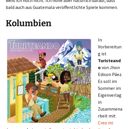
weiß ich noch nicht. Ich hoffe aber natürlich darauf, dass
bald auch aus Guatemala veröffentlichte Spiele kommen.
Kolumbien
In
Vorbereitun
g ist
Turisteand
o
von Jhon
Edison Páez.
Es soll im
Sommer im
Eigenverlag
in
Zusammena
rbeit mit
Creo mi