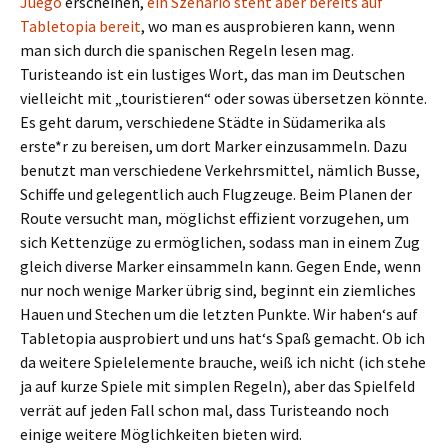
Juego
erscheinen,
ein Szenario steht aber bereits auf
Tabletopia bereit
, wo man es ausprobieren kann, wenn
man sich durch die spanischen Regeln lesen mag.
Turisteando ist ein lustiges Wort, das man im Deutschen
vielleicht mit „touristieren“ oder sowas übersetzen könnte.
Es geht darum, verschiedene Städte in Südamerika als
erste*r zu bereisen, um dort Marker einzusammeln. Dazu
benutzt man verschiedene Verkehrsmittel, nämlich Busse,
Schiffe und gelegentlich auch Flugzeuge. Beim Planen der
Route versucht man, möglichst effizient vorzugehen, um
sich Kettenzüge zu ermöglichen, sodass man in einem Zug
gleich diverse Marker einsammeln kann. Gegen Ende, wenn
nur noch wenige Marker übrig sind, beginnt ein ziemliches
Hauen und Stechen um die letzten Punkte. Wir haben‘s auf
Tabletopia ausprobiert und uns hat‘s Spaß gemacht. Ob ich
da weitere Spielelemente brauche, weiß ich nicht (ich stehe
ja auf kurze Spiele mit simplen Regeln), aber das Spielfeld
verrät auf jeden Fall schon mal, dass Turisteando noch
einige weitere Möglichkeiten bieten wird.