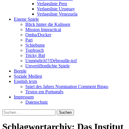
Verlagsliste Peru
Verlagsliste Uruguay
Verlagsliste Venezuela
Eigene Spiele
Blick hinter die Kulissen
Mission Impractical
Omba/Docker
Pari
Schiebung
Topfrosch
Tricky Bid
Unmöglich!?/Débrouille-toi!
Unveröffentlichte Spiele
Beeple
Soziale Medien
English texts
Spiel des Jahres Nomination Comment Bingo
Textos em Português
Impressum
Datenschutz
Suchen
nach:
Schlagwortarchiv: Das Institut