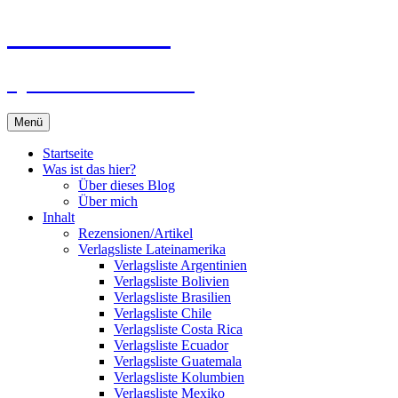
Zum
Du bist dran!
Inhalt
springen
Spiele aus aller Welt
Menü
Startseite
Was ist das hier?
Über dieses Blog
Über mich
Inhalt
Rezensionen/Artikel
Verlagsliste Lateinamerika
Verlagsliste Argentinien
Verlagsliste Bolivien
Verlagsliste Brasilien
Verlagsliste Chile
Verlagsliste Costa Rica
Verlagsliste Ecuador
Verlagsliste Guatemala
Verlagsliste Kolumbien
Verlagsliste Mexiko