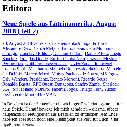
Editora
Neue Spiele aus Lateinamerika, August
2018 (Teil 2)
20. August 2018
Neues aus Lateinamerika
A Fuga da Torre
,
Alexandre Reis
,
Bianca Melyna
,
Bruno César
,
Caio Monteiro
,
Chicago
,
Conclave Editora
,
Daemon Editora
,
Daniel Alves
,
Diego
Sanchez
,
Douglas Duarte
,
Eurico Cunha Neto
,
Grasse - Mestres
Perfumistas
,
Guilherme Vasconcelos
,
Javier Zapata Innocenzi
,
Ludens Spirit
,
Malabares
,
Manoela Boianovsky da Costa
,
Marcelo
del Debbio
,
Marcos Macri
,
Moisés Pacheco de Souza
,
MS Jogos
,
Orly Wanders
,
Presidente
,
Renato Morroni
,
Ricardo Souza
,
Ronaldo Barata
,
RPGQuest: Dungeons
,
Sandro Zambi
,
Sherlock
S.A.
,
Sir Holland o Bravo
,
Taberna Jogos
,
Thiago Ferri
,
Yuzen:
Essência do Mundo
HilkMAN
In Brasilien ist der September ein wichtiger Erscheinungsmonat für
neue Spiele. Darauf bewege ich mich gerade zu – diesmal gibt es
hauptsächlich Neuigkeiten aus Brasilien zu entdecken. Am Ende
habe ich aber auch noch eine Kleinigkeit aus Peru für Euch. Viel
Spaß beim Lesen.