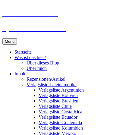
Zum
Du bist dran!
Inhalt
springen
Spiele aus aller Welt
Menü
Startseite
Was ist das hier?
Über dieses Blog
Über mich
Inhalt
Rezensionen/Artikel
Verlagsliste Lateinamerika
Verlagsliste Argentinien
Verlagsliste Bolivien
Verlagsliste Brasilien
Verlagsliste Chile
Verlagsliste Costa Rica
Verlagsliste Ecuador
Verlagsliste Guatemala
Verlagsliste Kolumbien
Verlagsliste Mexiko