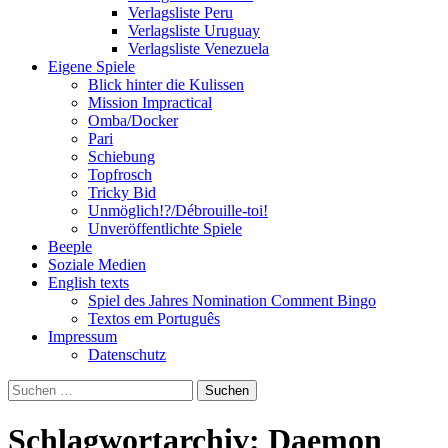
Verlagsliste Peru
Verlagsliste Uruguay
Verlagsliste Venezuela
Eigene Spiele
Blick hinter die Kulissen
Mission Impractical
Omba/Docker
Pari
Schiebung
Topfrosch
Tricky Bid
Unmöglich!?/Débrouille-toi!
Unveröffentlichte Spiele
Beeple
Soziale Medien
English texts
Spiel des Jahres Nomination Comment Bingo
Textos em Português
Impressum
Datenschutz
Suchen
nach:
Schlagwortarchiv: Daemon