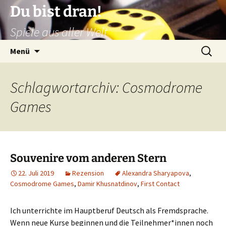
Zum
Du bist dran!
Inhalt
Spiele aus aller Welt
springen
Suchen
Menü
nach:
Schlagwortarchiv: Cosmodrome
Games
Souvenire vom anderen Stern
22. Juli 2019
Rezension
Alexandra Sharyapova
,
Cosmodrome Games
,
Damir Khusnatdinov
,
First Contact
Ich unterrichte im Hauptberuf Deutsch als Fremdsprache.
Wenn neue Kurse beginnen und die Teilnehmer*innen noch