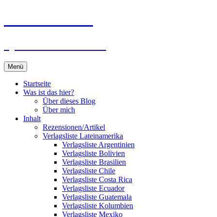
Zum
Du bist dran!
Inhalt
springen
Spiele aus aller Welt
Menü
Startseite
Was ist das hier?
Über dieses Blog
Über mich
Inhalt
Rezensionen/Artikel
Verlagsliste Lateinamerika
Verlagsliste Argentinien
Verlagsliste Bolivien
Verlagsliste Brasilien
Verlagsliste Chile
Verlagsliste Costa Rica
Verlagsliste Ecuador
Verlagsliste Guatemala
Verlagsliste Kolumbien
Verlagsliste Mexiko