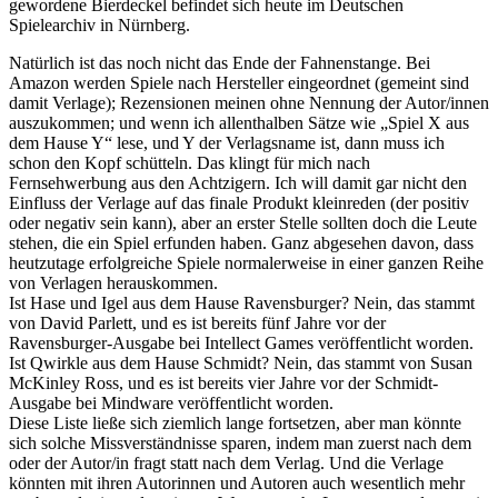
gewordene Bierdeckel befindet sich heute im Deutschen
Spielearchiv in Nürnberg.
Natürlich ist das noch nicht das Ende der Fahnenstange. Bei
Amazon werden Spiele nach Hersteller eingeordnet (gemeint sind
damit Verlage); Rezensionen meinen ohne Nennung der Autor/innen
auszukommen; und wenn ich allenthalben Sätze wie „Spiel X aus
dem Hause Y“ lese, und Y der Verlagsname ist, dann muss ich
schon den Kopf schütteln. Das klingt für mich nach
Fernsehwerbung aus den Achtzigern. Ich will damit gar nicht den
Einfluss der Verlage auf das finale Produkt kleinreden (der positiv
oder negativ sein kann), aber an erster Stelle sollten doch die Leute
stehen, die ein Spiel erfunden haben. Ganz abgesehen davon, dass
heutzutage erfolgreiche Spiele normalerweise in einer ganzen Reihe
von Verlagen herauskommen.
Ist Hase und Igel aus dem Hause Ravensburger? Nein, das stammt
von David Parlett, und es ist bereits fünf Jahre vor der
Ravensburger-Ausgabe bei Intellect Games veröffentlicht worden.
Ist Qwirkle aus dem Hause Schmidt? Nein, das stammt von Susan
McKinley Ross, und es ist bereits vier Jahre vor der Schmidt-
Ausgabe bei Mindware veröffentlicht worden.
Diese Liste ließe sich ziemlich lange fortsetzen, aber man könnte
sich solche Missverständnisse sparen, indem man zuerst nach dem
oder der Autor/in fragt statt nach dem Verlag. Und die Verlage
könnten mit ihren Autorinnen und Autoren auch wesentlich mehr