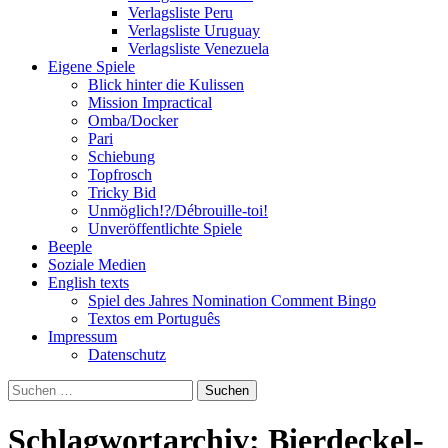
Verlagsliste Peru
Verlagsliste Uruguay
Verlagsliste Venezuela
Eigene Spiele
Blick hinter die Kulissen
Mission Impractical
Omba/Docker
Pari
Schiebung
Topfrosch
Tricky Bid
Unmöglich!?/Débrouille-toi!
Unveröffentlichte Spiele
Beeple
Soziale Medien
English texts
Spiel des Jahres Nomination Comment Bingo
Textos em Português
Impressum
Datenschutz
Suchen
nach:
Schlagwortarchiv: Bierdeckel-