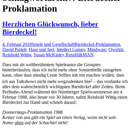
Proklamation
Herzlichen Glückwunsch, lieber
Bierdeckel!
4. Februar 2018
Spiele und Gesellschaft
Bierdeckel-Proklamation
,
David Parlett
,
Hase und Igel
,
Intellect Games
,
Mindware
,
Qwirkle
,
Reinhold Wittig
,
Susan McKinley Ross
HilkMAN
Dass mir als weltberühmtem Spieleautor die Groupies
hinterherlaufen, dass ich nicht mehr ohne Sonnenbrille rausgehen
kann, ohne dass ständig Leute Selfies mit mir machen wollen, dass
1
ich aus Talkshows nicht mehr wegzudenken bin
– das verdanke ich
alles dem wahrscheinlich wichtigsten Bierdeckel aller Zeiten. Beim
Perlhuhn-Abend während der Nürnberger Spielwarenmesse am 4.
Februar 1988, also heute vor 30 Jahren, nahm Reinhold Wittig einen
Bierdeckel zur Hand und schrieb darauf:
Donnerstags-Proklamation 1988
Keiner von uns gibt ein Spiel an einen Verlag, wenn nicht sein
Name
oben
auf der Schachtel steht!