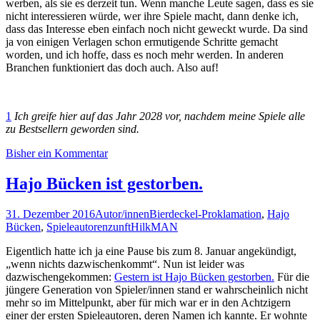
werben, als sie es derzeit tun. Wenn manche Leute sagen, dass es sie
nicht interessieren würde, wer ihre Spiele macht, dann denke ich,
dass das Interesse eben einfach noch nicht geweckt wurde. Da sind
ja von einigen Verlagen schon ermutigende Schritte gemacht
worden, und ich hoffe, dass es noch mehr werden. In anderen
Branchen funktioniert das doch auch. Also auf!
1
Ich greife hier auf das Jahr 2028 vor, nachdem meine Spiele alle
zu Bestsellern geworden sind.
Bisher ein Kommentar
Hajo Bücken ist gestorben.
31. Dezember 2016
Autor/innen
Bierdeckel-Proklamation
,
Hajo
Bücken
,
Spieleautorenzunft
HilkMAN
Eigentlich hatte ich ja eine Pause bis zum 8. Januar angekündigt,
„wenn nichts dazwischenkommt“. Nun ist leider was
dazwischengekommen:
Gestern ist Hajo Bücken gestorben.
Für die
jüngere Generation von Spieler/innen stand er wahrscheinlich nicht
mehr so im Mittelpunkt, aber für mich war er in den Achtzigern
einer der ersten Spieleautoren, deren Namen ich kannte. Er wohnte