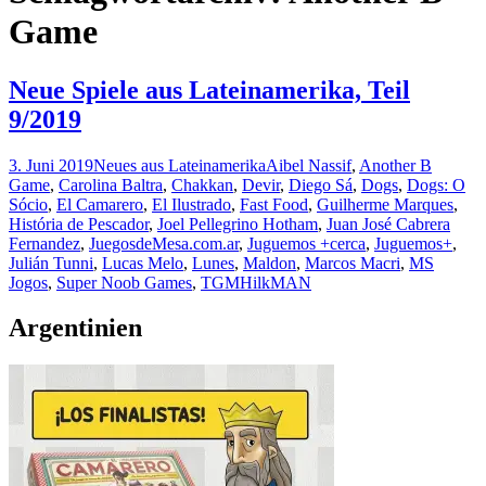
Game
Neue Spiele aus Lateinamerika, Teil
9/2019
3. Juni 2019
Neues aus Lateinamerika
Aibel Nassif
,
Another B
Game
,
Carolina Baltra
,
Chakkan
,
Devir
,
Diego Sá
,
Dogs
,
Dogs: O
Sócio
,
El Camarero
,
El Ilustrado
,
Fast Food
,
Guilherme Marques
,
História de Pescador
,
Joel Pellegrino Hotham
,
Juan José Cabrera
Fernandez
,
JuegosdeMesa.com.ar
,
Juguemos +cerca
,
Juguemos+
,
Julián Tunni
,
Lucas Melo
,
Lunes
,
Maldon
,
Marcos Macri
,
MS
Jogos
,
Super Noob Games
,
TGM
HilkMAN
Argentinien