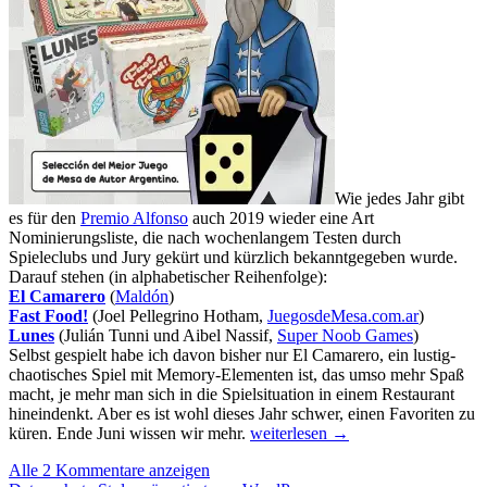
Wie jedes Jahr gibt
es für den
Premio Alfonso
auch 2019 wieder eine Art
Nominierungsliste, die nach wochenlangem Testen durch
Spieleclubs und Jury gekürt und kürzlich bekanntgegeben wurde.
Darauf stehen (in alphabetischer Reihenfolge):
El Camarero
(
Maldón
)
Fast Food!
(Joel Pellegrino Hotham,
JuegosdeMesa.com.ar
)
Lunes
(Julián Tunni und Aibel Nassif,
Super Noob Games
)
Selbst gespielt habe ich davon bisher nur El Camarero, ein lustig-
chaotisches Spiel mit Memory-Elementen ist, das umso mehr Spaß
macht, je mehr man sich in die Spielsituation in einem Restaurant
hineindenkt. Aber es ist wohl dieses Jahr schwer, einen Favoriten zu
Neue
küren. Ende Juni wissen wir mehr.
weiterlesen
→
Spiele
Alle 2 Kommentare anzeigen
aus