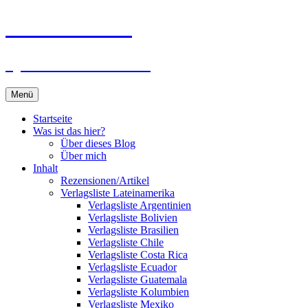
Zum
Du bist dran!
Inhalt
springen
Spiele aus aller Welt
Menü
Startseite
Was ist das hier?
Über dieses Blog
Über mich
Inhalt
Rezensionen/Artikel
Verlagsliste Lateinamerika
Verlagsliste Argentinien
Verlagsliste Bolivien
Verlagsliste Brasilien
Verlagsliste Chile
Verlagsliste Costa Rica
Verlagsliste Ecuador
Verlagsliste Guatemala
Verlagsliste Kolumbien
Verlagsliste Mexiko