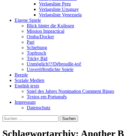
Verlagsliste Peru
Verlagsliste Uruguay
Verlagsliste Venezuela
Eigene Spiele
Blick hinter die Kulissen
Mission Impractical
Omba/Docker
Pari
Schiebung
Topfrosch
Tricky Bid
Unmöglich!?/Débrouille-toi!
Unveröffentlichte Spiele
Beeple
Soziale Medien
English texts
Spiel des Jahres Nomination Comment Bingo
Textos em Português
Impressum
Datenschutz
Suchen
nach:
Schlagwortarchiv: Another B