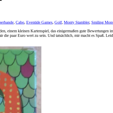
berbande
,
Cabo
,
Eventide Games
,
Golf
,
Monty Stambler
,
Smiling Mon
nden, einem kleinen Kartenspiel, das einigermaßen gute Bewertungen i
 die paar Euro wert zu sein. Und tatsächlich, mir macht es Spaß. Lei