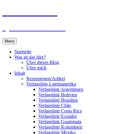
Zum
Du bist dran!
Inhalt
springen
Spiele aus aller Welt
Menü
Startseite
Was ist das hier?
Über dieses Blog
Über mich
Inhalt
Rezensionen/Artikel
Verlagsliste Lateinamerika
Verlagsliste Argentinien
Verlagsliste Bolivien
Verlagsliste Brasilien
Verlagsliste Chile
Verlagsliste Costa Rica
Verlagsliste Ecuador
Verlagsliste Guatemala
Verlagsliste Kolumbien
Verlagsliste Mexiko