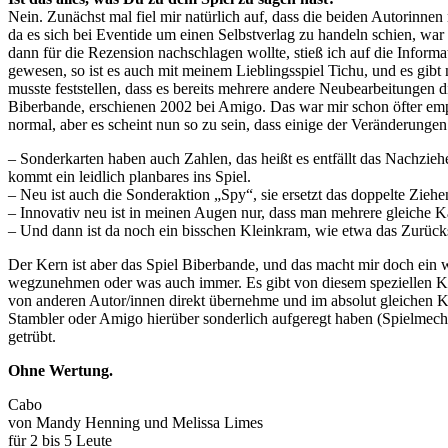
Nein. Zunächst mal fiel mir natürlich auf, dass die beiden Autorinn
da es sich bei Eventide um einen Selbstverlag zu handeln schien, war
dann für die Rezension nachschlagen wollte, stieß ich auf die Inform
gewesen, so ist es auch mit meinem Lieblingsspiel Tichu, und es gibt
musste feststellen, dass es bereits mehrere andere Neubearbeitungen 
Biberbande, erschienen 2002 bei Amigo. Das war mir schon öfter empf
normal, aber es scheint nun so zu sein, dass einige der Veränderung
– Sonderkarten haben auch Zahlen, das heißt es entfällt das Nachzie
kommt ein leidlich planbares ins Spiel.
– Neu ist auch die Sonderaktion „Spy“, sie ersetzt das doppelte Ziehe
– Innovativ neu ist in meinen Augen nur, dass man mehrere gleiche Ka
– Und dann ist da noch ein bisschen Kleinkram, wie etwa das Zurüc
Der Kern ist aber das Spiel Biberbande, und das macht mir doch ein 
wegzunehmen oder was auch immer. Es gibt von diesem speziellen Ka
von anderen Autor/innen direkt übernehme und im absolut gleichen K
Stambler oder Amigo hierüber sonderlich aufgeregt haben (Spielmecha
getrübt.
Ohne Wertung.
Cabo
von Mandy Henning und Melissa Limes
für 2 bis 5 Leute