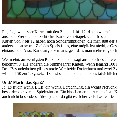
Es gibt jeweils vier Karten mit den Zahlen 1 bis 12, dazu zweimal di
ansehen. Wer dran ist, zieht eine Karte vom Stapel, sieht sie sich an
Karten von 7 bis 12 haben noch Sonderfunktionen, die man statt der
anders austauschen. Ziel des Spiels ist es, eine möglichst niedrige
eintauschen. Also: Karte angucken, ansagen, dass man mehrere gleiche 
Wer meint, am wenigsten Punkte zu haben, sagt anstelle eines andere
bekommt 0, alle anderen die Summe ihrer Karten. Wenn jemand 100 P
Drei Besonderheiten gibt es noch: Wer beide Dreizehnen und zwei Zw
wird auf 50 zurückgesetzt. Das ist selten, aber ich habe es tatsächlich 
Und? Macht das Spaß?
Ja. Es ist ein wenig Bluff, ein wenig Berechnung, ein wenig Nervenk
besonders bei vielen Spieler/innen. Ein bisschen erinnert es mich an 
auch nicht besonders hübsch), aber da gibt es sicher viele Leute, die 