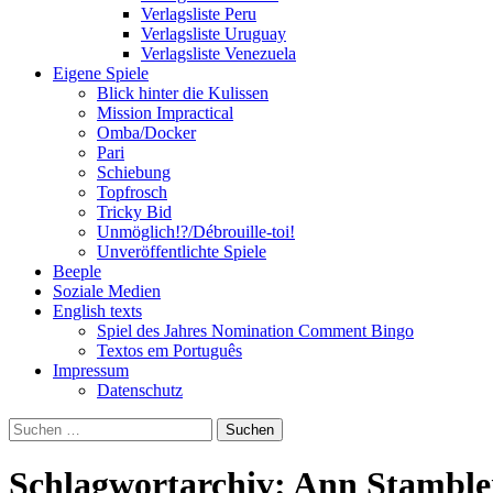
Verlagsliste Peru
Verlagsliste Uruguay
Verlagsliste Venezuela
Eigene Spiele
Blick hinter die Kulissen
Mission Impractical
Omba/Docker
Pari
Schiebung
Topfrosch
Tricky Bid
Unmöglich!?/Débrouille-toi!
Unveröffentlichte Spiele
Beeple
Soziale Medien
English texts
Spiel des Jahres Nomination Comment Bingo
Textos em Português
Impressum
Datenschutz
Suchen
nach:
Schlagwortarchiv: Ann Stamble