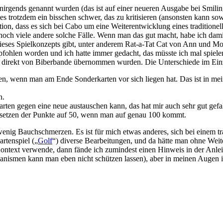
en nirgends genannt wurden (das ist auf einer neueren Ausgabe bei Smi
 es trotzdem ein bisschen schwer, das zu kritisieren (ansonsten kann 
ation, dass es sich bei Cabo um eine Weiterentwicklung eines tradition
 noch viele andere solche Fälle. Wenn man das gut macht, habe ich dami
dieses Spielkonzepts gibt, unter anderem Rat-a-Tat Cat von Ann und Mo
ohlen worden und ich hatte immer gedacht, das müsste ich mal spielen
en direkt von Biberbande übernommen wurden. Die Unterschiede im Einz
hen, wenn man am Ende Sonderkarten vor sich liegen hat. Das ist in mei
n.
rten gegen eine neue austauschen kann, das hat mir auch sehr gut gefa
ksetzen der Punkte auf 50, wenn man auf genau 100 kommt.
wenig Bauchschmerzen. Es ist für mich etwas anderes, sich bei einem t
rtenspiel („
Golf
“) diverse Bearbeitungen, und da hätte man ohne Wei
ontext verwende, dann fände ich zumindest einen Hinweis in der Anlei
nismen kann man eben nicht schützen lassen), aber in meinen Augen ist