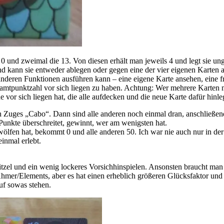
e 0 und zweimal die 13. Von diesen erhält man jeweils 4 und legt sie u
 und kann sie entweder ablegen oder gegen eine der vier eigenen Karten
 anderen Funktionen ausführen kann – eine eigene Karte ansehen, eine 
 Gesamtpunktzahl vor sich liegen zu haben. Achtung: Wer mehrere Karte
vor sich liegen hat, die alle aufdecken und die neue Karte dafür hinle
n Zuges „Cabo“. Dann sind alle anderen noch einmal dran, anschließend
unkte überschreitet, gewinnt, wer am wenigsten hat.
ölfen hat, bekommt 0 und alle anderen 50. Ich war nie auch nur in de
einmal erlebt.
itzel und ein wenig lockeres Vorsichhinspielen. Ansonsten braucht man
Khmer/Elements, aber es hat einen erheblich größeren Glücksfaktor und i
auf sowas stehen.