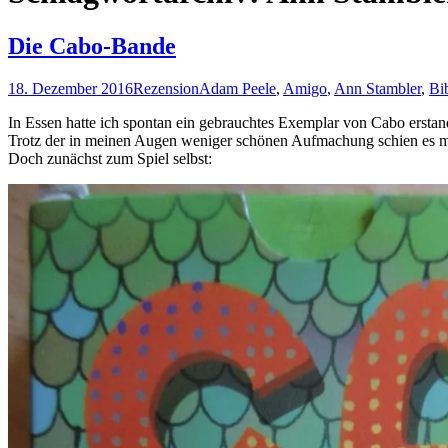
Die Cabo-Bande
18. Dezember 2016
Rezension
Adam Peele
,
Amigo
,
Ann Stambler
,
Bi
In Essen hatte ich spontan ein gebrauchtes Exemplar von Cabo ersta
Trotz der in meinen Augen weniger schönen Aufmachung schien es mir
Doch zunächst zum Spiel selbst: