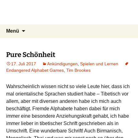
Zum
Du bist dran!
Inhalt
Spiele aus aller Welt
springen
Suchen
Menü
nach:
Pure Schönheit
17. Juli 2017
Ankündigungen
,
Spielen und Lernen
Endangered Alphabet Games
,
Tim Brookes
Wahrscheinlich wissen nicht so viele Leute hier, dass ich
mal orientalische Sprachen studiert habe – Tibetisch vor
allem, aber mit diversen anderen habe ich mich auch
beschäftigt. Fremde Alphabete haben dabei für mich
immer eine besondere Anziehungskraft gehabt, ich habe
immer lieber in tibetischer Schrift geschrieben als in
Umschrift. Eine wunderbare Schrift! Auch Birmanisch,