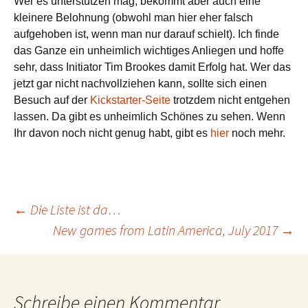
Wer es unterstützen mag, bekommt aber auch eine
kleinere Belohnung (obwohl man hier eher falsch
aufgehoben ist, wenn man nur darauf schielt). Ich finde
das Ganze ein unheimlich wichtiges Anliegen und hoffe
sehr, dass Initiator Tim Brookes damit Erfolg hat. Wer das
jetzt gar nicht nachvollziehen kann, sollte sich einen
Besuch auf der
Kickstarter-Seite
trotzdem nicht entgehen
lassen. Da gibt es unheimlich Schönes zu sehen. Wenn
Ihr davon noch nicht genug habt, gibt es
hier
noch mehr.
Beitragsnavigation
←
Die Liste ist da…
New games from Latin America, July 2017
→
Schreibe einen Kommentar