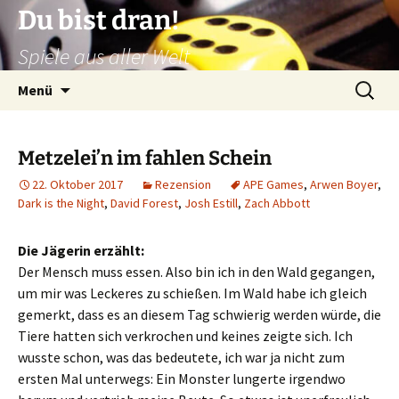
Zum
Du bist dran!
Inhalt
Spiele aus aller Welt
springen
Suchen
Menü
nach:
Metzelei’n im fahlen Schein
22. Oktober 2017
Rezension
APE Games
,
Arwen Boyer
,
Dark is the Night
,
David Forest
,
Josh Estill
,
Zach Abbott
Die Jägerin erzählt:
Der Mensch muss essen. Also bin ich in den Wald gegangen,
um mir was Leckeres zu schießen. Im Wald habe ich gleich
gemerkt, dass es an diesem Tag schwierig werden würde, die
Tiere hatten sich verkrochen und keines zeigte sich. Ich
wusste schon, was das bedeutete, ich war ja nicht zum
ersten Mal unterwegs: Ein Monster lungerte irgendwo