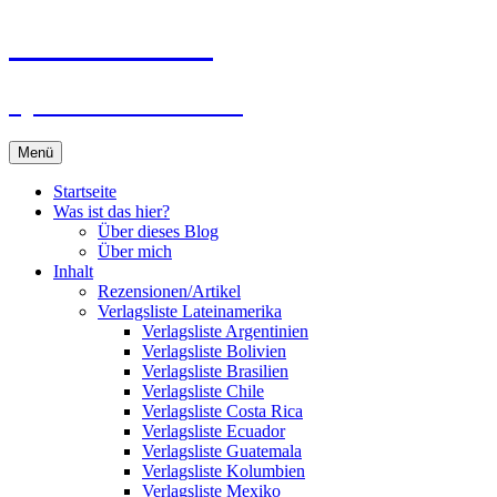
Zum
Du bist dran!
Inhalt
springen
Spiele aus aller Welt
Menü
Startseite
Was ist das hier?
Über dieses Blog
Über mich
Inhalt
Rezensionen/Artikel
Verlagsliste Lateinamerika
Verlagsliste Argentinien
Verlagsliste Bolivien
Verlagsliste Brasilien
Verlagsliste Chile
Verlagsliste Costa Rica
Verlagsliste Ecuador
Verlagsliste Guatemala
Verlagsliste Kolumbien
Verlagsliste Mexiko