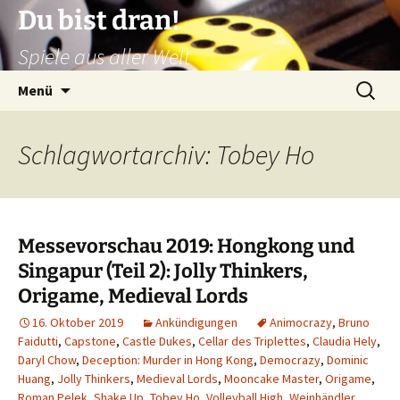
Zum
Du bist dran!
Inhalt
Spiele aus aller Welt
springen
Suchen
Menü
nach:
Schlagwortarchiv: Tobey Ho
Messevorschau 2019: Hongkong und
Singapur (Teil 2): Jolly Thinkers,
Origame, Medieval Lords
16. Oktober 2019
Ankündigungen
Animocrazy
,
Bruno
Faidutti
,
Capstone
,
Castle Dukes
,
Cellar des Triplettes
,
Claudia Hely
,
Daryl Chow
,
Deception: Murder in Hong Kong
,
Democrazy
,
Dominic
Huang
,
Jolly Thinkers
,
Medieval Lords
,
Mooncake Master
,
Origame
,
Roman Pelek
,
Shake Up
,
Tobey Ho
,
Volleyball High
,
Weinhändler