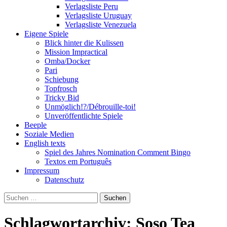
Verlagsliste Peru
Verlagsliste Uruguay
Verlagsliste Venezuela
Eigene Spiele
Blick hinter die Kulissen
Mission Impractical
Omba/Docker
Pari
Schiebung
Topfrosch
Tricky Bid
Unmöglich!?/Débrouille-toi!
Unveröffentlichte Spiele
Beeple
Soziale Medien
English texts
Spiel des Jahres Nomination Comment Bingo
Textos em Português
Impressum
Datenschutz
Suchen
nach:
Schlagwortarchiv: Soso Tea