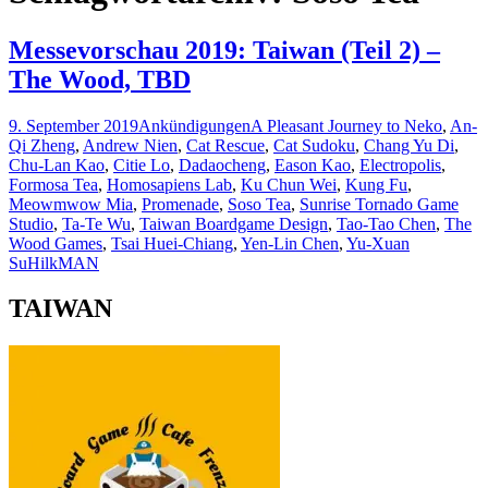
Messevorschau 2019: Taiwan (Teil 2) –
The Wood, TBD
9. September 2019
Ankündigungen
A Pleasant Journey to Neko
,
An-
Qi Zheng
,
Andrew Nien
,
Cat Rescue
,
Cat Sudoku
,
Chang Yu Di
,
Chu-Lan Kao
,
Citie Lo
,
Dadaocheng
,
Eason Kao
,
Electropolis
,
Formosa Tea
,
Homosapiens Lab
,
Ku Chun Wei
,
Kung Fu
,
Meowmwow Mia
,
Promenade
,
Soso Tea
,
Sunrise Tornado Game
Studio
,
Ta-Te Wu
,
Taiwan Boardgame Design
,
Tao-Tao Chen
,
The
Wood Games
,
Tsai Huei-Chiang
,
Yen-Lin Chen
,
Yu-Xuan
Su
HilkMAN
TAIWAN