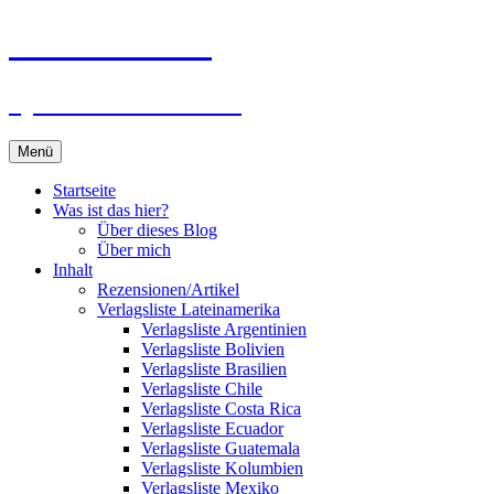
Zum
Du bist dran!
Inhalt
springen
Spiele aus aller Welt
Menü
Startseite
Was ist das hier?
Über dieses Blog
Über mich
Inhalt
Rezensionen/Artikel
Verlagsliste Lateinamerika
Verlagsliste Argentinien
Verlagsliste Bolivien
Verlagsliste Brasilien
Verlagsliste Chile
Verlagsliste Costa Rica
Verlagsliste Ecuador
Verlagsliste Guatemala
Verlagsliste Kolumbien
Verlagsliste Mexiko