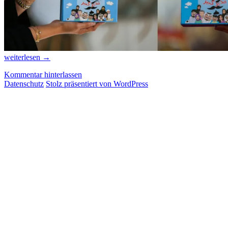
Big
weiterlesen
→
Boss
Kommentar hinterlassen
–
Datenschutz
Stolz präsentiert von WordPress
ein
katarisches
Spiel
in
Essen