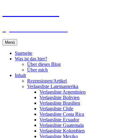
Zum
Du bist dran!
Inhalt
springen
Spiele aus aller Welt
Menü
Startseite
Was ist das hier?
Über dieses Blog
Über mich
Inhalt
Rezensionen/Artikel
Verlagsliste Lateinamerika
Verlagsliste Argentinien
Verlagsliste Bolivien
Verlagsliste Brasilien
Verlagsliste Chile
Verlagsliste Costa Rica
Verlagsliste Ecuador
Verlagsliste Guatemala
Verlagsliste Kolumbien
Verlagsliste Mexiko