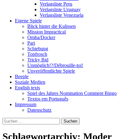
Verlagsliste Peru
Verlagsliste Uruguay
Verlagsliste Venezuela
Eigene Spiele
Blick hinter die Kulissen
Mission Impractical
Omba/Docker
Pari
Schiebung
Topfrosch
Tricky Bid
Unmöglich!?/Débrouille-toi!
Unveröffentlichte Spiele
Beeple
Soziale Medien
English texts
Spiel des Jahres Nomination Comment Bingo
Textos em Português
Impressum
Datenschutz
Suchen
nach:
Schlagwortarchiv: Moder