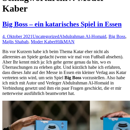
Kaber
Big Boss – ein katarisches Spiel in Essen
4. Oktober 2021
Uncategorized
Abdulrahman Al-Homaid
,
Big Boss
,
Majlis Shabab
,
Moder Kaber
HilkMAN
Bis vor Kurzem habe ich beim Thema Katar eher nicht als
allererstes an Spiele gedacht (wenn wir mal von Fußball absehen).
Aber Ihr kennt mich ja: Ich gehe gerne genau da hin, wo es
Überraschungen zu erleben gibt. Und kürzlich habe ich erfahren,
dass dieses Jahr auf der Messe in Essen ein kleiner Verlag aus Katar
vertreten sein wird, um sein Spiel
Big Boss
vorzustellen. Also habe
ich mich mit Autor und Verleger Abdulrahman Al-Homaid in
Verbindung gesetzt und ihm ein paar Fragen geschickt, die er mir
netterweise ausführlich beantwortet hat.