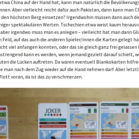
twa China auf der Hand hat, kann man natürlich die Bevölkerung
nnen. Aber vielleicht reicht dafür auch Pakistan, dann kann man Ch
r den höchsten Berg einsetzen? Irgendwohin müssen dann auch di
niger spektakulären Werten. Tschechien etwa weist kaum heraus
 aber irgendwo muss man es anlegen – vielleicht hat man dann Gl
n Feld, auf das auch die anderen Spieler/innen die Karten gelegt h
icht viel anfangen konnten, oder das sie gleich ganz frei gelassen 
strengend kann es werden, wenn jemand gezielt darauf schielt, w
ten die Lücken auftreten. Da wären eventuell Blankokarten hilfre
e man nach dem Zug wieder auf die Hand nehmen darf. Aber letztl
flott voran, da ist das zu verschmerzen.