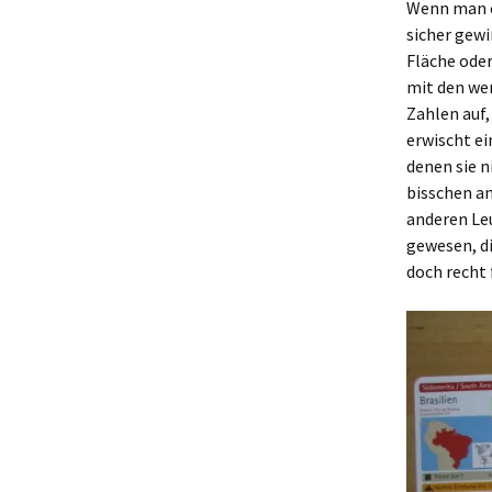
Wenn man e
sicher gewi
Fläche ode
mit den we
Zahlen auf,
erwischt ei
denen sie n
bisschen an
anderen Leu
gewesen, di
doch recht 