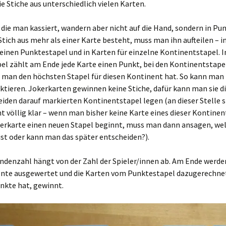
e Stiche aus unterschiedlich vielen Karten.
 die man kassiert, wandern aber nicht auf die Hand, sondern in Pu
Stich aus mehr als einer Karte besteht, muss man ihn aufteilen – i
einen Punktestapel und in Karten für einzelne Kontinentstapel. 
el zählt am Ende jede Karte einen Punkt, bei den Kontinentstape
 man den höchsten Stapel für diesen Kontinent hat. So kann man 
ktieren. Jokerkarten gewinnen keine Stiche, dafür kann man sie di
eiden darauf markierten Kontinentstapel legen (an dieser Stelle s
t völlig klar – wenn man bisher keine Karte eines dieser Kontinen
kerkarte einen neuen Stapel beginnt, muss man dann ansagen, wel
ist oder kann man das später entscheiden?).
ndenzahl hängt von der Zahl der Spieler/innen ab. Am Ende werden
ente ausgewertet und die Karten vom Punktestapel dazugerechnet
nkte hat, gewinnt.