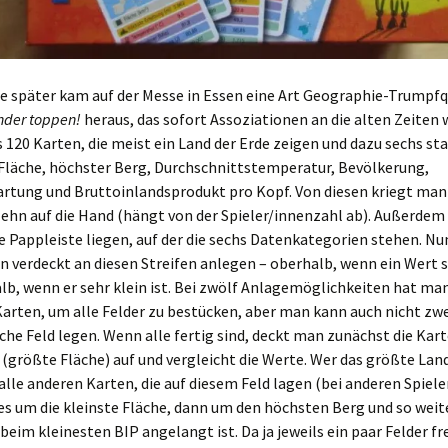
re später kam auf der Messe in Essen eine Art Geographie-Trumpf
nder toppen!
heraus, das sofort Assoziationen an die alten Zeiten 
 120 Karten, die meist ein Land der Erde zeigen und dazu sechs sta
Fläche, höchster Berg, Durchschnittstemperatur, Bevölkerung,
rtung und Bruttoinlandsprodukt pro Kopf. Von diesen kriegt man
zehn auf die Hand (hängt von der Spieler/innenzahl ab). Außerde
ne Pappleiste liegen, auf der die sechs Datenkategorien stehen. 
n verdeckt an diesen Streifen anlegen – oberhalb, wenn ein Wert 
alb, wenn er sehr klein ist. Bei zwölf Anlagemöglichkeiten hat ma
arten, um alle Felder zu bestücken, aber man kann auch nicht zw
iche Feld legen. Wenn alle fertig sind, deckt man zunächst die Kar
 (größte Fläche) auf und vergleicht die Werte. Wer das größte Lan
 alle anderen Karten, die auf diesem Feld lagen (bei anderen Spiele
s um die kleinste Fläche, dann um den höchsten Berg und so weit
 beim kleinesten BIP angelangt ist. Da ja jeweils ein paar Felder fr