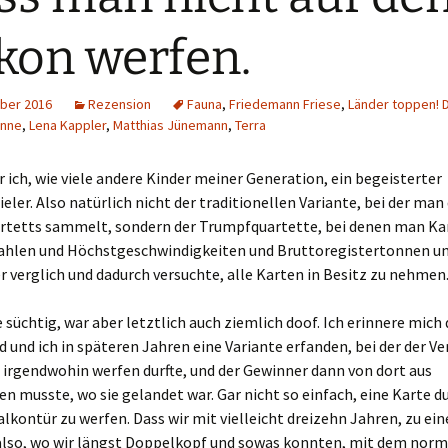
Schiebung
Verlagsliste Chile
kon werfen.
Topfrosch
Verlagsliste Costa Rica
ber 2016
Rezension
Fauna
,
Friedemann Friese
,
Länder toppen! D
Tricky Bid
Verlagsliste Ecuador
onne
,
Lena Kappler
,
Matthias Jünemann
,
Terra
Unmöglich!?/Débrouille-
Verlagsliste Guatemala
r ich, wie viele andere Kinder meiner Generation, ein begeisterter
toi!
eler. Also natürlich nicht der traditionellen Variante, bei der man
Verlagsliste Kolumbien
Unveröffentlichte Spiele
rtetts sammelt, sondern der Trumpfquartette, bei denen man Kar
ahlen und Höchstgeschwindigkeiten und Bruttoregistertonnen u
Verlagsliste Mexiko
 verglich und dadurch versuchte, alle Karten in Besitz zu nehmen
Verlagsliste Peru
süchtig, war aber letztlich auch ziemlich doof. Ich erinnere mich 
Verlagsliste Uruguay
 und ich in späteren Jahren eine Variante erfanden, bei der der Ver
 irgendwohin werfen durfte, und der Gewinner dann von dort aus
Verlagsliste Venezuela
en musste, wo sie gelandet war. Gar nicht so einfach, eine Karte d
lkontür zu werfen. Dass wir mit vielleicht dreizehn Jahren, zu ei
also, wo wir längst Doppelkopf und sowas konnten, mit dem nor