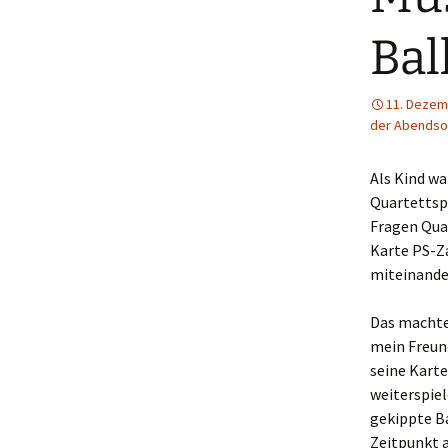
Bal
11. Dezem
der Abends
Als Kind wa
Quartettspi
Fragen Qua
Karte PS-Z
miteinander
Das machte 
mein Freund
seine Karte
weiterspiel
gekippte Ba
Zeitpunkt 