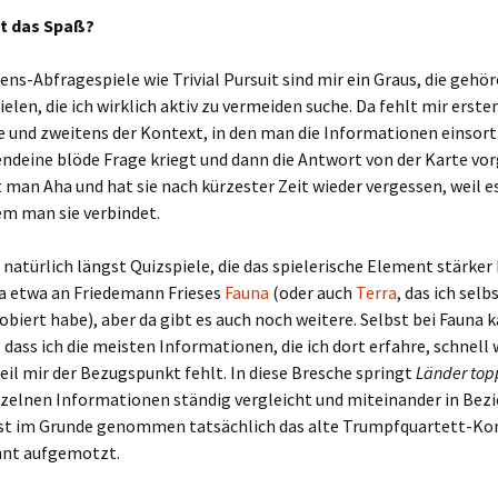
t das Spaß?
ens-Abfragespiele wie Trivial Pursuit sind mir ein Graus, die gehö
elen, die ich wirklich aktiv zu vermeiden suche. Da fehlt mir erste
e und zweitens der Kontext, in den man die Informationen einsort
ndeine blöde Frage kriegt und dann die Antwort von der Karte vo
t man Aha und hat sie nach kürzester Zeit wieder vergessen, weil e
em man sie verbindet.
 natürlich längst Quizspiele, die das spielerische Element stärker
da etwa an Friedemann Frieses
Fauna
(oder auch
Terra
, das ich selb
obiert habe), aber da gibt es auch noch weitere. Selbst bei Fauna k
 dass ich die meisten Informationen, die ich dort erfahre, schnell 
eil mir der Bezugspunkt fehlt. In diese Bresche springt
Länder top
nzelnen Informationen ständig vergleicht und miteinander in Bez
 ist im Grunde genommen tatsächlich das alte Trumpfquartett-Ko
nt aufgemotzt.