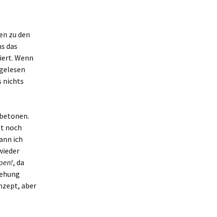
ren zu den
ns das
iert. Wenn
rgelesen
s nichts
 betonen.
st noch
ann ich
wieder
pen!
, da
iehung
nzept, aber