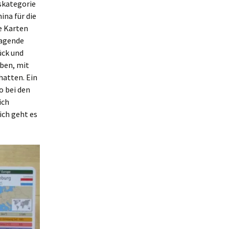
skategorie
ina für die
e Karten
ragende
ück und
aben, mit
hatten. Ein
o bei den
ich
ich geht es