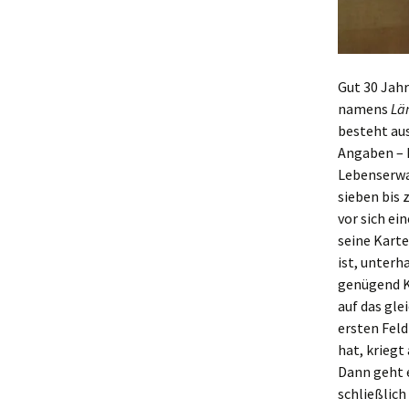
Gut 30 Jah
namens
Lä
besteht aus
Angaben – 
Lebenserwa
sieben bis 
vor sich ei
seine Karte
ist, unterh
genügend K
auf das gle
ersten Feld
hat, kriegt
Dann geht e
schließlich