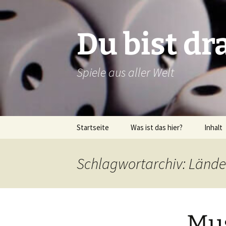
Zum
Inhalt
springen
Du bist dr
Spiele aus aller Welt
Startseite
Was ist das hier?
Inhalt
Über dieses Blog
Rezens
Schlagwortarchiv: Lände
Über mich
Verlags
Latein
Mus