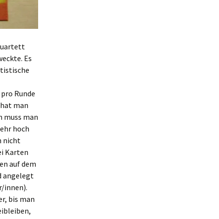
quartett
weckte. Es
tistische
 pro Runde
m hat man
Nun muss man
sehr hoch
n nicht
ei Karten
ten auf dem
d angelegt
r/innen).
er, bis man
eibleiben,