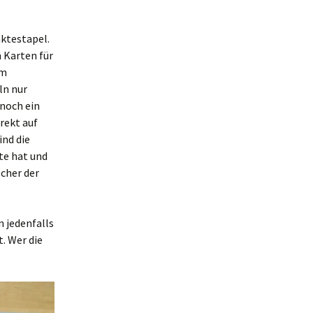
nktestapel.
n Karten für
Im
ln nur
noch ein
rekt auf
ind die
te hat und
cher der
 jedenfalls
. Wer die