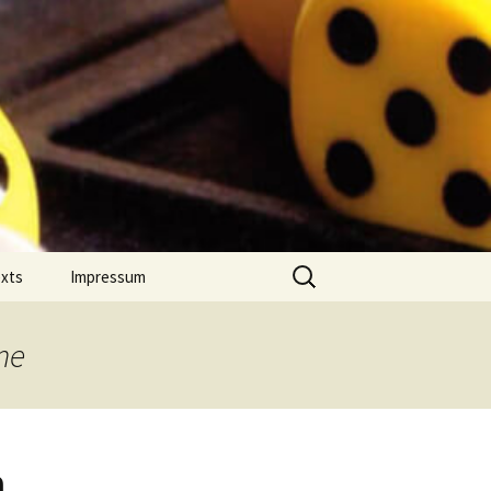
Suchen
exts
Impressum
nach:
 Jahres
Datenschutz
on Comment
ne
m Português
n