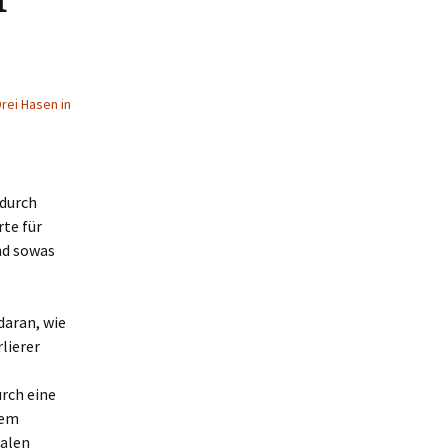
rei Hasen in
 durch
te für
nd sowas
.
daran, wie
lierer
urch eine
nem
malen