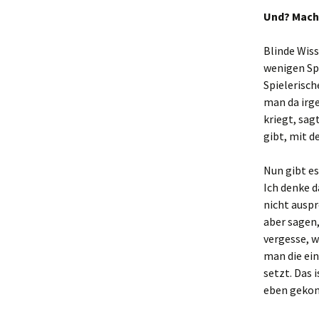
Und? Mach
Blinde Wiss
wenigen Spi
Spielerisch
man da irge
kriegt, sag
gibt, mit d
Nun gibt es
Ich denke 
nicht auspr
aber sagen,
vergesse, w
man die ei
setzt. Das
eben gekon