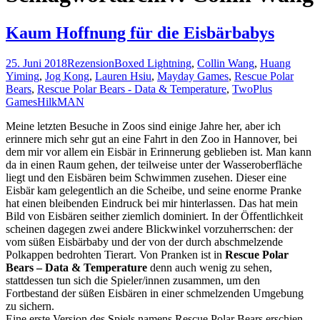
Kaum Hoffnung für die Eisbärbabys
25. Juni 2018
Rezension
Boxed Lightning
,
Collin Wang
,
Huang
Yiming
,
Jog Kong
,
Lauren Hsiu
,
Mayday Games
,
Rescue Polar
Bears
,
Rescue Polar Bears - Data & Temperature
,
TwoPlus
Games
HilkMAN
Meine letzten Besuche in Zoos sind einige Jahre her, aber ich
erinnere mich sehr gut an eine Fahrt in den Zoo in Hannover, bei
dem mir vor allem ein Eisbär in Erinnerung geblieben ist. Man kann
da in einen Raum gehen, der teilweise unter der Wasseroberfläche
liegt und den Eisbären beim Schwimmen zusehen. Dieser eine
Eisbär kam gelegentlich an die Scheibe, und seine enorme Pranke
hat einen bleibenden Eindruck bei mir hinterlassen. Das hat mein
Bild von Eisbären seither ziemlich dominiert. In der Öffentlichkeit
scheinen dagegen zwei andere Blickwinkel vorzuherrschen: der
vom süßen Eisbärbaby und der von der durch abschmelzende
Polkappen bedrohten Tierart. Von Pranken ist in
Rescue Polar
Bears – Data & Temperature
denn auch wenig zu sehen,
stattdessen tun sich die Spieler/innen zusammen, um den
Fortbestand der süßen Eisbären in einer schmelzenden Umgebung
zu sichern.
Eine erste Version des Spiels namens Rescue Polar Bears erschien