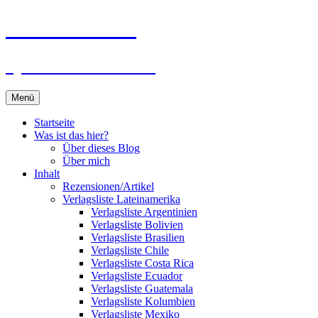
Zum
Du bist dran!
Inhalt
springen
Spiele aus aller Welt
Menü
Startseite
Was ist das hier?
Über dieses Blog
Über mich
Inhalt
Rezensionen/Artikel
Verlagsliste Lateinamerika
Verlagsliste Argentinien
Verlagsliste Bolivien
Verlagsliste Brasilien
Verlagsliste Chile
Verlagsliste Costa Rica
Verlagsliste Ecuador
Verlagsliste Guatemala
Verlagsliste Kolumbien
Verlagsliste Mexiko