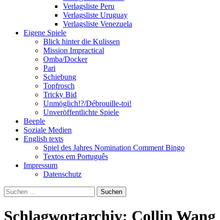
Verlagsliste Peru
Verlagsliste Uruguay
Verlagsliste Venezuela
Eigene Spiele
Blick hinter die Kulissen
Mission Impractical
Omba/Docker
Pari
Schiebung
Topfrosch
Tricky Bid
Unmöglich!?/Débrouille-toi!
Unveröffentlichte Spiele
Beeple
Soziale Medien
English texts
Spiel des Jahres Nomination Comment Bingo
Textos em Português
Impressum
Datenschutz
Suchen
nach:
Schlagwortarchiv: Collin Wang