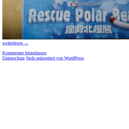
Kaum
weiterlesen
→
Hoffnung
Kommentar hinterlassen
für
Datenschutz
Stolz präsentiert von WordPress
die
Eisbärbabys