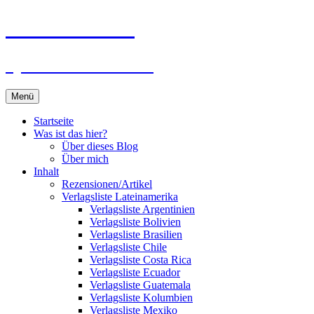
Zum
Du bist dran!
Inhalt
springen
Spiele aus aller Welt
Menü
Startseite
Was ist das hier?
Über dieses Blog
Über mich
Inhalt
Rezensionen/Artikel
Verlagsliste Lateinamerika
Verlagsliste Argentinien
Verlagsliste Bolivien
Verlagsliste Brasilien
Verlagsliste Chile
Verlagsliste Costa Rica
Verlagsliste Ecuador
Verlagsliste Guatemala
Verlagsliste Kolumbien
Verlagsliste Mexiko