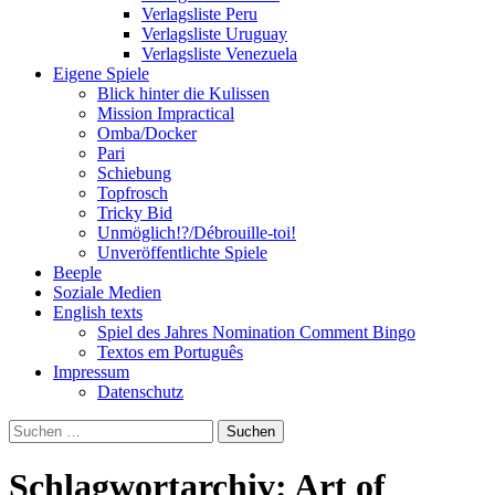
Verlagsliste Peru
Verlagsliste Uruguay
Verlagsliste Venezuela
Eigene Spiele
Blick hinter die Kulissen
Mission Impractical
Omba/Docker
Pari
Schiebung
Topfrosch
Tricky Bid
Unmöglich!?/Débrouille-toi!
Unveröffentlichte Spiele
Beeple
Soziale Medien
English texts
Spiel des Jahres Nomination Comment Bingo
Textos em Português
Impressum
Datenschutz
Suchen
nach:
Schlagwortarchiv: Art of