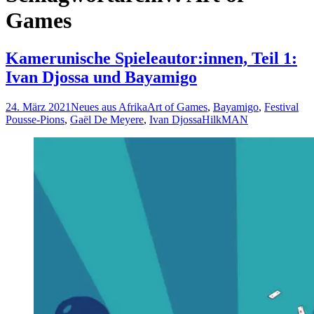
Games
Kamerunische Spieleautor:innen, Teil 1:
Ivan Djossa und Bayamigo
24. März 2021
Neues aus Afrika
Art of Games
,
Bayamigo
,
Festival
Pousse-Pions
,
Gaël De Meyere
,
Ivan Djossa
HilkMAN