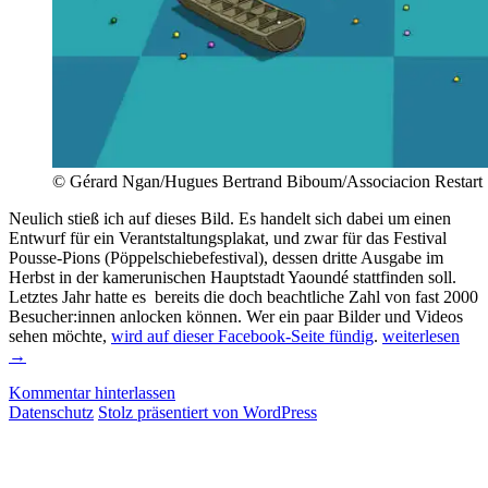
© Gérard Ngan/Hugues Bertrand Biboum/Associacion Restart
Neulich stieß ich auf dieses Bild. Es handelt sich dabei um einen
Entwurf für ein Verantstaltungsplakat, und zwar für das Festival
Pousse-Pions (Pöppelschiebefestival), dessen dritte Ausgabe im
Herbst in der kamerunischen Hauptstadt Yaoundé stattfinden soll.
Letztes Jahr hatte es bereits die doch beachtliche Zahl von fast 2000
Besucher:innen anlocken können. Wer ein paar Bilder und Videos
Kamerunische
sehen möchte,
wird auf dieser Facebook-Seite fündig
.
weiterlesen
Spieleautor:inn
→
Teil
Kommentar hinterlassen
1:
Datenschutz
Stolz präsentiert von WordPress
Ivan
Djossa
und
Bayamigo