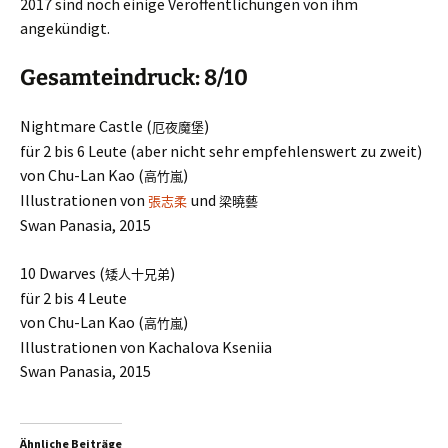
2017 sind noch einige Veröffentlichungen von ihm
angekündigt.
Gesamteindruck: 8/10
Nightmare Castle (
)
厄夜魔堡
für 2 bis 6 Leute (aber nicht sehr empfehlenswert zu zweit)
von Chu-Lan Kao (
)
高竹嵐
Illustrationen von
und
張志柔
梁曉藝
Swan Panasia, 2015
10 Dwarves (
)
矮人十兄弟
für 2 bis 4 Leute
von Chu-Lan Kao (
)
高竹嵐
Illustrationen von Kachalova Kseniia
Swan Panasia, 2015
Ähnliche Beiträge