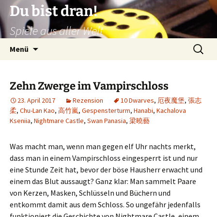
Zum
Du bist dran!
Inhalt
Spiele aus aller Welt
springen
Suchen
Menü
nach:
Zehn Zwerge im Vampirschloss
23. April 2017
Rezension
10 Dwarves
,
厄夜魔堡
,
張志
柔
,
Chu-Lan Kao
,
高竹嵐
,
Gespensterturm
,
Hanabi
,
Kachalova
Kseniia
,
Nightmare Castle
,
Swan Panasia
,
梁曉藝
Was macht man, wenn man gegen elf Uhr nachts merkt,
dass man in einem Vampirschloss eingesperrt ist und nur
eine Stunde Zeit hat, bevor der böse Hausherr erwacht und
einem das Blut aussaugt? Ganz klar: Man sammelt Paare
von Kerzen, Masken, Schlüsseln und Büchern und
entkommt damit aus dem Schloss. So ungefähr jedenfalls
funktioniert die Geschichte von Nightmare Castle, einem