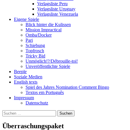
Verlagsliste Peru
Verlagsliste Uruguay
Verlagsliste Venezuela
Eigene Spiele
Blick hinter die Kulissen
Mission Impractical
Omba/Docker
Pari
Schiebung
Topfrosch
Tricky Bid
Unmöglich!?/Débrouille-toi!
Unveröffentlichte Spiele
Beeple
Soziale Medien
English texts
Spiel des Jahres Nomination Comment Bingo
Textos em Português
Impressum
Datenschutz
Suchen
nach:
Überraschungspaket