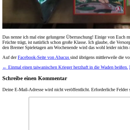
Das nenne ich mal eine gelungene Überraschung! Einige von Euch möge
Früchte trägt, ist natürlich schon große Klasse. Ich glaube, die Versor
den Bremer Spieletagen am Wochenende wird das wohl leider nichts me
Auf der
Facebook-Seite von Abacus
sind übrigens mittlerweile die 
Beitragsnavigation
←
Einmal einen taiwanischen Krieger herzhaft in die Waden beißen.
Schreibe einen Kommentar
Deine E-Mail-Adresse wird nicht veröffentlicht.
Erforderliche Felder 