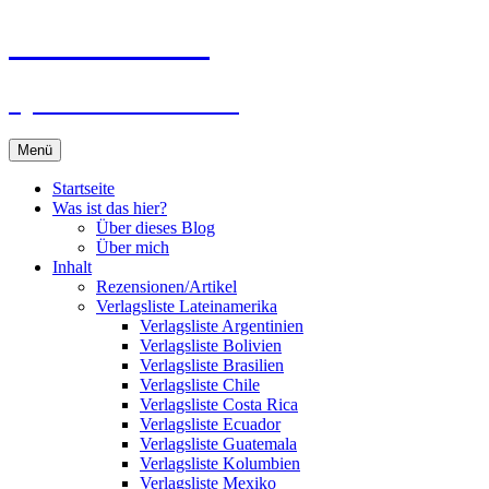
Zum
Du bist dran!
Inhalt
springen
Spiele aus aller Welt
Menü
Startseite
Was ist das hier?
Über dieses Blog
Über mich
Inhalt
Rezensionen/Artikel
Verlagsliste Lateinamerika
Verlagsliste Argentinien
Verlagsliste Bolivien
Verlagsliste Brasilien
Verlagsliste Chile
Verlagsliste Costa Rica
Verlagsliste Ecuador
Verlagsliste Guatemala
Verlagsliste Kolumbien
Verlagsliste Mexiko