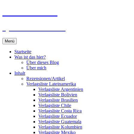
Zum
Du bist dran!
Inhalt
springen
Spiele aus aller Welt
Menü
Startseite
Was ist das hier?
Über dieses Blog
Über mich
Inhalt
Rezensionen/Artikel
Verlagsliste Lateinamerika
Verlagsliste Argentinien
Verlagsliste Bolivien
Verlagsliste Brasilien
Verlagsliste Chile
Verlagsliste Costa Rica
Verlagsliste Ecuador
Verlagsliste Guatemala
Verlagsliste Kolumbien
Verlagsliste Mexiko