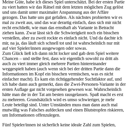
Meine Güte, habe ich dieses Spiel unterschätzt. Bei der ersten Partie
zu viert hatten wir das Rätsel mit dem letzten möglichen Zug gelöst
und uns damit unter maximaler Anspannung aus der Affäre
gezogen. Das hatte uns gut gefallen. Als nächstes probierten wir es
mal zu zweit aus, und das war derartig einfach, dass sich mir nicht
recht erschließt, wie man das ernsthaft als Variante in Betracht
ziehen kann. Zwar lässt sich die Schwierigkeit noch ein bisschen
verstellen, aber zu zweit rockte es einfach nicht. Und da dachte ich
mir, na ja, das läuft sich schnell tot und ist wahrscheinlich nur mit
auf vier Spieler/innen ausgewogen oder sowas.
Zum Glück ließ ich dann nicht locker und gab dem Spiel weitere
Chancen – und stellte fest, dass wir eigentlich sowohl zu dritt als
auch zu viert immer gleich mehrere Partien hintereinander
weggespielt haben (auch wenn sich bei der dritten Partie dann die
Informationen im Kopf ein bisschen vermischen, was es nicht
einfacher macht). Es kam ein richtiggehender Suchtfaktor auf, und
ich habe dann auch gemerkt, dass die Zwei-Personen-Variante in der
ersten Auflage gar nicht vorgesehen gewesen war. Wahrscheinlich
hätte man die in der Tat am besten rausgelassen. Spaß macht es erst
zu mehreren. Grundsätzlich wird es umso schwieriger, je mehr
Leute beteiligt sind. Unter Umständen muss man dann auch mal
mutwillig was Falsches aufdecken und einen Blutstropfen riskieren,
um Informationen offenzulegen.
Fünf Spieler/innen ist sicherlich keine ideale Zahl zum Spielen,