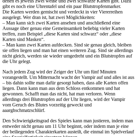
denen es jeweils zwei weiße und zwei schwarze Karten gibt. Dazu
gibt es noch eine Uhrentafel und ein paar Blutstropfenmarker.
Die Karten werden gemischt und verdeckt in vier Viererreihen
ausgelegt. Wer dran ist, hat zwei Möglichkeiten:
– Man kann sich zwei Karten ansehen und anschließend eine
Aussage über genau eine Gemeinsamkeit beliebig vieler Karten
treffen, zum Beispiel „diese Karten sind schwarz“ oder „diese
Karten sind Masken“.
– Man kann zwei Karten aufdecken. Sind sie genau gleich, bleiben
sie offen liegen und man hat einen weiteren Zug. Sind sie allerdings
nicht gleich, werden sie wieder umgedreht und ein Blutstropfen auf
die Uhr gelegt.
Nach jedem Zug wird der Zeiger der Uhr um fünf Minuten
vorangestellt. Um Mitternacht wacht der Vampir auf und alles ist aus
– bis dahin sollte man dafür gesorgt haben, dass alle Karten offen
liegen. Dann kann man aus dem Schloss entkommen und hat
gewonnen. Schafft man das nicht, hat man verloren. Wenn
allerdings drei Blutstropfen auf der Uhr liegen, wird der Vampir
vom Geruch des Blutes vorzeitig geweckt und
aaarghschmatzschlürf.
Den Schwierigkeitsgrad des Spieles kann man justieren, indem man
entweder nicht genau um 11 Uhr beginnt, oder indem man je eine
der beiliegenden Charakterkarten austeilt, die einmal im Spielverlauf