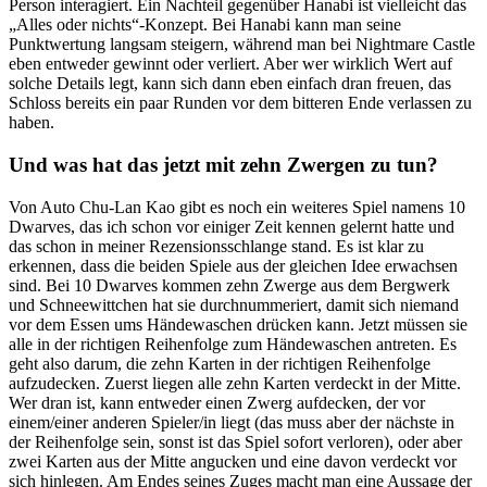
Person interagiert. Ein Nachteil gegenüber Hanabi ist vielleicht das
„Alles oder nichts“-Konzept. Bei Hanabi kann man seine
Punktwertung langsam steigern, während man bei Nightmare Castle
eben entweder gewinnt oder verliert. Aber wer wirklich Wert auf
solche Details legt, kann sich dann eben einfach dran freuen, das
Schloss bereits ein paar Runden vor dem bitteren Ende verlassen zu
haben.
Und was hat das jetzt mit zehn Zwergen zu tun?
Von Auto Chu-Lan Kao gibt es noch ein weiteres Spiel namens 10
Dwarves, das ich schon vor einiger Zeit kennen gelernt hatte und
das schon in meiner Rezensionsschlange stand. Es ist klar zu
erkennen, dass die beiden Spiele aus der gleichen Idee erwachsen
sind. Bei 10 Dwarves kommen zehn Zwerge aus dem Bergwerk
und Schneewittchen hat sie durchnummeriert, damit sich niemand
vor dem Essen ums Händewaschen drücken kann. Jetzt müssen sie
alle in der richtigen Reihenfolge zum Händewaschen antreten. Es
geht also darum, die zehn Karten in der richtigen Reihenfolge
aufzudecken. Zuerst liegen alle zehn Karten verdeckt in der Mitte.
Wer dran ist, kann entweder einen Zwerg aufdecken, der vor
einem/einer anderen Spieler/in liegt (das muss aber der nächste in
der Reihenfolge sein, sonst ist das Spiel sofort verloren), oder aber
zwei Karten aus der Mitte angucken und eine davon verdeckt vor
sich hinlegen. Am Endes seines Zuges macht man eine Aussage der