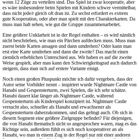
wenn 12 Züge zu verteilen sind. Das Spiel ist zwar kooperativ, aber
es wäre insbesondere beim Spielen mit Kindern schwer vermittelbar,
dass nicht jede/r gleich oft dran ist. Zu sechst erfordert es extrem
gute Kooperation, oder aber man spielt mit den Charakterkarten. Da
muss man halt sehen, wie gut die Gruppe zusammenarbeitet.
Eine größere Unklarheit ist in der Regel enthalten – es wird nämlich
nicht beschrieben, wie man ein Pärchen aufdecken muss. Muss man
zuerst beide Karten ansagen und dann umdrehen? Oder kann man
erst eine Karte umdrehen und dann die zweite? Das macht einen
ziemlich erheblichen Unterschied aus. Wir haben es auf die zweite
Weise gespielt, aber man kann den Schwierigkeitsgrad auch dadurch
steigern, dass man sich auf erstere Variante einigt.
Noch einen großen Pluspunkt möchte ich dafür vergeben, dass der
Autor seine Vorbilder nennt – inspiriert wurde Nightmare Castle von
Hanabi und Gespensterturm, zwei Spielen, die ich sehr schätze.
Hanabi dauert klar länger als Nightmare Castle, während
Gespensterturm als Kinderspiel konzipiert ist. Nightmare Castle
versucht also, schneller als Hanabi und erwachsener als
Gespensterturm daherzukommen, und das gelingt auch. Ob sich in
diesem Segment eine größere Zielgruppe befindet? Für diejenigen,
die von Hanabi thematisch nicht so angesprochen waren, mag es das
Richtige sein, außerdem fühlt es sich noch kooperativer an als
Hanabi, wo man in einem Zug in der Regel nur mit einer anderen