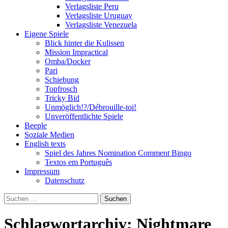
Verlagsliste Peru
Verlagsliste Uruguay
Verlagsliste Venezuela
Eigene Spiele
Blick hinter die Kulissen
Mission Impractical
Omba/Docker
Pari
Schiebung
Topfrosch
Tricky Bid
Unmöglich!?/Débrouille-toi!
Unveröffentlichte Spiele
Beeple
Soziale Medien
English texts
Spiel des Jahres Nomination Comment Bingo
Textos em Português
Impressum
Datenschutz
Suchen
nach:
Schlagwortarchiv: Nightmare