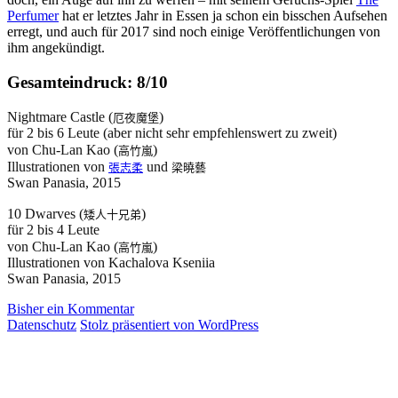
Perfumer
hat er letztes Jahr in Essen ja schon ein bisschen Aufsehen
erregt, und auch für 2017 sind noch einige Veröffentlichungen von
ihm angekündigt.
Gesamteindruck: 8/10
Nightmare Castle (
)
厄夜魔堡
für 2 bis 6 Leute (aber nicht sehr empfehlenswert zu zweit)
von Chu-Lan Kao (
)
高竹嵐
Illustrationen von
und
張志柔
梁曉藝
Swan Panasia, 2015
10 Dwarves (
)
矮人十兄弟
für 2 bis 4 Leute
von Chu-Lan Kao (
)
高竹嵐
Illustrationen von Kachalova Kseniia
Swan Panasia, 2015
Bisher ein Kommentar
Datenschutz
Stolz präsentiert von WordPress