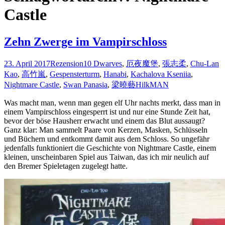
Castle
Zehn Zwerge im Vampirschloss
23. April 2017
Rezension
10 Dwarves
,
厄夜魔堡
,
張志柔
,
Chu-Lan
Kao
,
高竹嵐
,
Gespensterturm
,
Hanabi
,
Kachalova Kseniia
,
Nightmare Castle
,
Swan Panasia
,
梁曉藝
HilkMAN
Was macht man, wenn man gegen elf Uhr nachts merkt, dass man in
einem Vampirschloss eingesperrt ist und nur eine Stunde Zeit hat,
bevor der böse Hausherr erwacht und einem das Blut aussaugt?
Ganz klar: Man sammelt Paare von Kerzen, Masken, Schlüsseln
und Büchern und entkommt damit aus dem Schloss. So ungefähr
jedenfalls funktioniert die Geschichte von Nightmare Castle, einem
kleinen, unscheinbaren Spiel aus Taiwan, das ich mir neulich auf
den Bremer Spieletagen zugelegt hatte.