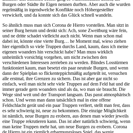
Burgen oder Städte ihr Eigen nennen durften. Aber auch die wurden
regelmäßig in irgendwelche Konflikte noch Höhergestellter
verwickelt, und da konnte sich das Glück schnell wandeln.
So ähnlich muss man sich Corona de Hierro vorstellen. Man sitzt in
seiner Burg herum und denkt sich: Ach, sone Zweitburg wäre fein,
und ne dritte schadet vielleicht auch nicht. Wenn man schon mal
dabei ist, könnte eine vierte Burg… he Moment mal, wieso ziehen
hier eigentlich so viele Truppen durchs Land, kaum, dass ich meine
eigenen woanders hin verschickt habe? Man muss wirklich
unheimlich vorsichtig vorgehen, um nicht zwischen den
verschiedenen Interessen zerrieben zu werden. Blindes Losstürmen
funktioniert kaum, man besetzt ein paar neutrale Burgen, und wenn
dann der Spielplan so flickenteppichmäßig aufgeteilt ist, versuchen
alle erstmal, ihre Grenzen zu sichern. Das ist aber gar nicht so
einfach, weil man nicht sehr viele Truppen auf dem Feld hat und die
immer gerade gern woanders sind als da, wo man sie braucht. Die
Wege sind weit und der Transport langsam. Das passt atmosphärisch
schon. Und wenn man dann tatsächlich mal in eine offene
Feldschlacht gerät und ein paar Truppen verliert, stellt man fest, dass
es sehr schwierig ist, neue zu bekommen. Die einzige Möglichkeit
ist nämlich, neue Burgen zu erobern, aus denen man wieder jeweils
eine Truppe rekrutieren kann. Das ist aber natürlich schwierig, wenn
man keine Truppen mehr hat, um neue Burgen zu erobern. Corona
de Hierro ist ein ziemlich erbarmungsloses Spiel, das wenig