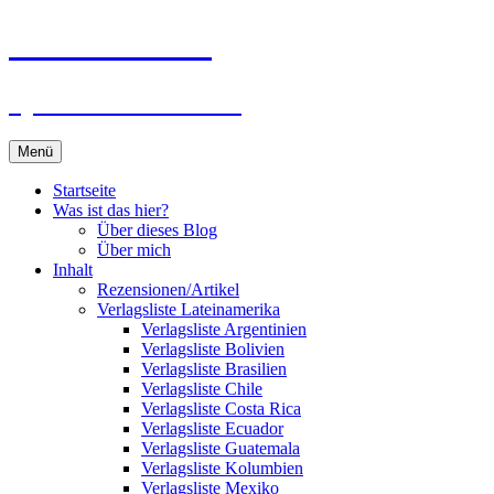
Zum
Du bist dran!
Inhalt
springen
Spiele aus aller Welt
Menü
Startseite
Was ist das hier?
Über dieses Blog
Über mich
Inhalt
Rezensionen/Artikel
Verlagsliste Lateinamerika
Verlagsliste Argentinien
Verlagsliste Bolivien
Verlagsliste Brasilien
Verlagsliste Chile
Verlagsliste Costa Rica
Verlagsliste Ecuador
Verlagsliste Guatemala
Verlagsliste Kolumbien
Verlagsliste Mexiko