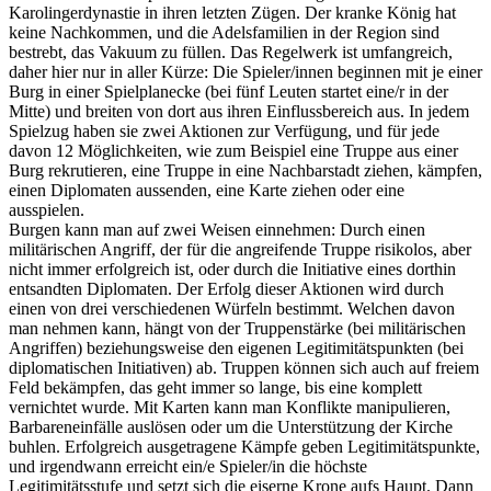
Karolingerdynastie in ihren letzten Zügen. Der kranke König hat
keine Nachkommen, und die Adelsfamilien in der Region sind
bestrebt, das Vakuum zu füllen. Das Regelwerk ist umfangreich,
daher hier nur in aller Kürze: Die Spieler/innen beginnen mit je einer
Burg in einer Spielplanecke (bei fünf Leuten startet eine/r in der
Mitte) und breiten von dort aus ihren Einflussbereich aus. In jedem
Spielzug haben sie zwei Aktionen zur Verfügung, und für jede
davon 12 Möglichkeiten, wie zum Beispiel eine Truppe aus einer
Burg rekrutieren, eine Truppe in eine Nachbarstadt ziehen, kämpfen,
einen Diplomaten aussenden, eine Karte ziehen oder eine
ausspielen.
Burgen kann man auf zwei Weisen einnehmen: Durch einen
militärischen Angriff, der für die angreifende Truppe risikolos, aber
nicht immer erfolgreich ist, oder durch die Initiative eines dorthin
entsandten Diplomaten. Der Erfolg dieser Aktionen wird durch
einen von drei verschiedenen Würfeln bestimmt. Welchen davon
man nehmen kann, hängt von der Truppenstärke (bei militärischen
Angriffen) beziehungsweise den eigenen Legitimitätspunkten (bei
diplomatischen Initiativen) ab. Truppen können sich auch auf freiem
Feld bekämpfen, das geht immer so lange, bis eine komplett
vernichtet wurde. Mit Karten kann man Konflikte manipulieren,
Barbareneinfälle auslösen oder um die Unterstützung der Kirche
buhlen. Erfolgreich ausgetragene Kämpfe geben Legitimitätspunkte,
und irgendwann erreicht ein/e Spieler/in die höchste
Legitimitätsstufe und setzt sich die eiserne Krone aufs Haupt. Dann