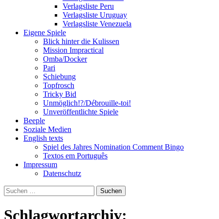
Verlagsliste Peru
Verlagsliste Uruguay
Verlagsliste Venezuela
Eigene Spiele
Blick hinter die Kulissen
Mission Impractical
Omba/Docker
Pari
Schiebung
Topfrosch
Tricky Bid
Unmöglich!?/Débrouille-toi!
Unveröffentlichte Spiele
Beeple
Soziale Medien
English texts
Spiel des Jahres Nomination Comment Bingo
Textos em Português
Impressum
Datenschutz
Suchen
nach:
Schlagwortarchiv: