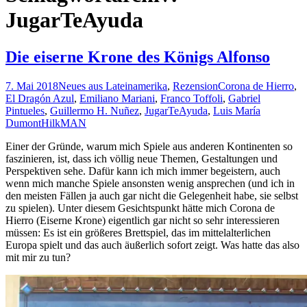
JugarTeAyuda
Die eiserne Krone des Königs Alfonso
7. Mai 2018
Neues aus Lateinamerika
,
Rezension
Corona de Hierro
,
El Dragón Azul
,
Emiliano Mariani
,
Franco Toffoli
,
Gabriel
Pintueles
,
Guillermo H. Nuñez
,
JugarTeAyuda
,
Luis María
Dumont
HilkMAN
Einer der Gründe, warum mich Spiele aus anderen Kontinenten so
faszinieren, ist, dass ich völlig neue Themen, Gestaltungen und
Perspektiven sehe. Dafür kann ich mich immer begeistern, auch
wenn mich manche Spiele ansonsten wenig ansprechen (und ich in
den meisten Fällen ja auch gar nicht die Gelegenheit habe, sie selbst
zu spielen). Unter diesem Gesichtspunkt hätte mich Corona de
Hierro (Eiserne Krone) eigentlich gar nicht so sehr interessieren
müssen: Es ist ein größeres Brettspiel, das im mittelalterlichen
Europa spielt und das auch äußerlich sofort zeigt. Was hatte das also
mit mir zu tun?