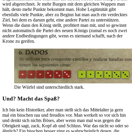
wird abgerechnet. Je mehr Burgen mit dem gleichen Wappen man
hält, desto mehr Punkte bekommt man. Hohe Legitimität gibt
ebenfalls viele Punkte, aber zu Beginn hat man auch ein verdecktes
Ziel, bei dem es darum geht, eine andere Partei zu unterstützen.
Wenn die dann den König stellt, profitiert man mit, und so gewinnt
nicht automatisch die Partei des neuen Königs (zumal es noch zwei
andere Endbedingungen gibt, wenn es niemand schafft, nach der
Krone zu greifen.
Die Würfel sind unterschiedlich stark.
Und? Macht das Spaß?
Ich bin kein Historiker, aber man stellt sich das Mittelalter ja gern
mal ein bisschen rau und freudlos vor. Man werkelt so vor sich hin
und denkt sich nichts Böses, aber wenn man mal was gegen die
Obrigkeit sagt, zack, Kopf ab und Schluss. War das nicht so oder so
ähnlich? Ein bisschen besser ging es wahrscheinlich denen, die