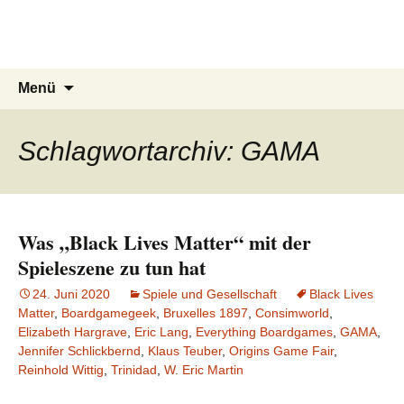
Du bist dran!
Zum
Inhalt
Spiele aus aller Welt
springen
Suchen
Menü
nach:
Schlagwortarchiv: GAMA
Was „Black Lives Matter“ mit der
Spieleszene zu tun hat
24. Juni 2020
Spiele und Gesellschaft
Black Lives
Matter
,
Boardgamegeek
,
Bruxelles 1897
,
Consimworld
,
Elizabeth Hargrave
,
Eric Lang
,
Everything Boardgames
,
GAMA
,
Jennifer Schlickbernd
,
Klaus Teuber
,
Origins Game Fair
,
Reinhold Wittig
,
Trinidad
,
W. Eric Martin