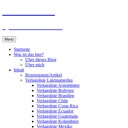
Zum
Du bist dran!
Inhalt
springen
Spiele aus aller Welt
Menü
Startseite
Was ist das hier?
Über dieses Blog
Über mich
Inhalt
Rezensionen/Artikel
Verlagsliste Lateinamerika
Verlagsliste Argentinien
Verlagsliste Bolivien
Verlagsliste Brasilien
Verlagsliste Chile
Verlagsliste Costa Rica
Verlagsliste Ecuador
Verlagsliste Guatemala
Verlagsliste Kolumbien
Verlagsliste Mexiko