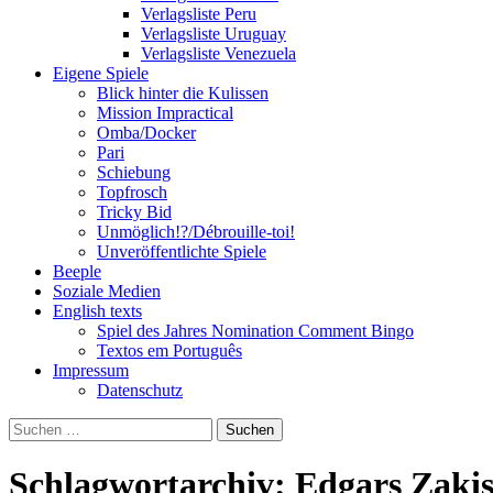
Verlagsliste Peru
Verlagsliste Uruguay
Verlagsliste Venezuela
Eigene Spiele
Blick hinter die Kulissen
Mission Impractical
Omba/Docker
Pari
Schiebung
Topfrosch
Tricky Bid
Unmöglich!?/Débrouille-toi!
Unveröffentlichte Spiele
Beeple
Soziale Medien
English texts
Spiel des Jahres Nomination Comment Bingo
Textos em Português
Impressum
Datenschutz
Suchen
nach:
Schlagwortarchiv: Edgars Zaķi