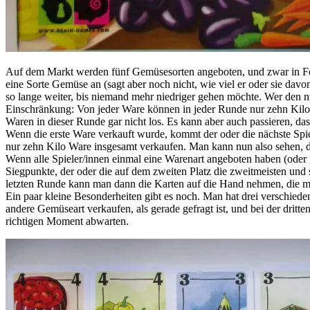
Auf dem Markt werden fünf Gemüsesorten angeboten, und zwar in Form 
eine Sorte Gemüse an (sagt aber noch nicht, wie viel er oder sie dav
so lange weiter, bis niemand mehr niedriger gehen möchte. Wer den nied
Einschränkung: Von jeder Ware können in jeder Runde nur zehn Kilo ve
Waren in dieser Runde gar nicht los. Es kann aber auch passieren, 
Wenn die erste Ware verkauft wurde, kommt der oder die nächste Spie
nur zehn Kilo Ware insgesamt verkaufen. Man kann nun also sehen, d
Wenn alle Spieler/innen einmal eine Warenart angeboten haben (oder 
Siegpunkte, der oder die auf dem zweiten Platz die zweitmeisten und 
letzten Runde kann man dann die Karten auf die Hand nehmen, die man
Ein paar kleine Besonderheiten gibt es noch. Man hat drei verschied
andere Gemüseart verkaufen, als gerade gefragt ist, und bei der dritt
richtigen Moment abwarten.