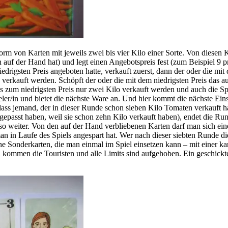
von Karten mit jeweils zwei bis vier Kilo einer Sorte. Von diesen Kar
on auf der Hand hat) und legt einen Angebotspreis fest (zum Beispiel 9 
rigsten Preis angeboten hatte, verkauft zuerst, dann der oder die mit d
rkauft werden. Schöpft der oder die mit dem niedrigsten Preis das aus
dass zum niedrigsten Preis nur zwei Kilo verkauft werden und auch di
ler/in und bietet die nächste Ware an. Und hier kommt die nächste Ein
ass jemand, der in dieser Runde schon sieben Kilo Tomaten verkauft h
gepasst haben, weil sie schon zehn Kilo verkauft haben), endet die R
so weiter. Von den auf der Hand verbliebenen Karten darf man sich eine
 in Laufe des Spiels angespart hat. Wer nach dieser siebten Runde di
ene Sonderkarten, die man einmal im Spiel einsetzen kann – mit einer
en kommen die Touristen und alle Limits sind aufgehoben. Ein geschickte