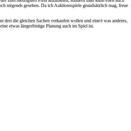
 Ware zum niedrigsten Preis anzubieten, sondern man kann eben auch
 noch nirgends gesehen. Da ich Auktionsspiele grundsätzlich mag, freue
enn drei die gleichen Sachen verkaufen wollen und eine/r was anderes,
ine etwas längerfristige Planung auch im Spiel ist.