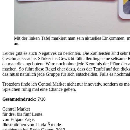
Mit der linken Tafel markiert man sein aktuelles Einkommen, mi
an.
Leider gibt es auch Negatives zu berichten. Die Zählleisten sind sehr
Geschmackssache. Stärker ins Gewicht fällt allerdings eine seltsame Re
da man die angebotene Ware noch ohne jede Kenntnis der Pläne der a
machen. So führt diese Regel eher dazu, dass der Teufel auf den dic
das muss natürlich jede Gruppe für sich entscheiden. Falls es nochmal
Trotzdem finde ich Central Market nicht nur innovativ, sondern es m
Spielchen ruhig mal eine Chance geben.
Gesamteindruck: 7/10
Central Market
für drei bis fünf Leute
von Edgars Zaķis
Illustrationen von Linda Ārende
erschienen bei Brain Games, 2012