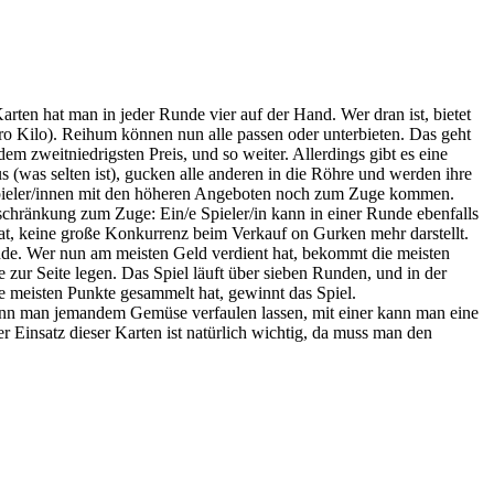
ten hat man in jeder Runde vier auf der Hand. Wer dran ist, bietet
pro Kilo). Reihum können nun alle passen oder unterbieten. Das geht
em zweitniedrigsten Preis, und so weiter. Allerdings gibt es eine
 (was selten ist), gucken alle anderen in die Röhre und werden ihre
e Spieler/innen mit den höheren Angeboten noch zum Zuge kommen.
schränkung zum Zuge: Ein/e Spieler/in kann in einer Runde ebenfalls
at, keine große Konkurrenz beim Verkauf on Gurken mehr darstellt.
unde. Wer nun am meisten Geld verdient hat, bekommt die meisten
 zur Seite legen. Das Spiel läuft über sieben Runden, und in der
e meisten Punkte gesammelt hat, gewinnt das Spiel.
 kann man jemandem Gemüse verfaulen lassen, mit einer kann man eine
r Einsatz dieser Karten ist natürlich wichtig, da muss man den