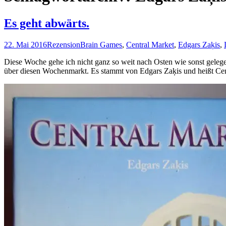
Es geht abwärts.
22. Mai 2016
Rezension
Brain Games
,
Central Market
,
Edgars Zaķis
,
Diese Woche gehe ich nicht ganz so weit nach Osten wie sonst gelegen
über diesen Wochenmarkt. Es stammt von Edgars Zaķis und heißt Cen