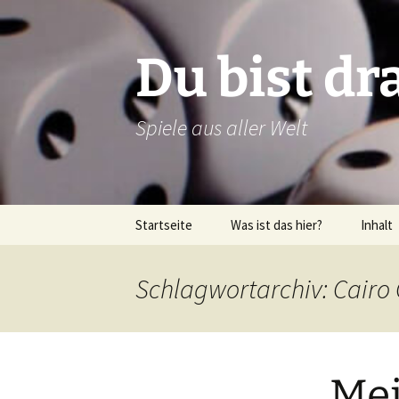
Zum
Inhalt
springen
Du bist dr
Spiele aus aller Welt
Startseite
Was ist das hier?
Inhalt
Über dieses Blog
Rezens
Schlagwortarchiv: Cairo 
Über mich
Verlags
Latein
Mei