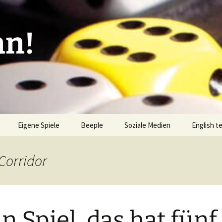
an!
Eigene Spiele
Beeple
Soziale Medien
English t
ionen/Artikel
Blick hinter die Kulissen
Spiel des
Nominati
Corridor
Bingo
liste
Mission Impractical
Verlagsliste Argentinien
amerika
Textos e
Omba/Docker
Verlagsliste Bolivien
n Spiel, das hat fünf
Pari
Verlagsliste Brasilien