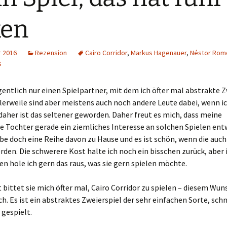
Schiebung
Verlagsliste Chile
ken
Topfrosch
Verlagsliste Costa Rica
r 2016
Rezension
Cairo Corridor
,
Markus Hagenauer
,
Néstor Rom
Tricky Bid
Verlagsliste Ecuador
s
Unmöglich!?/Débrouille-
Verlagsliste Guatemala
gentlich nur einen Spielpartner, mit dem ich öfter mal abstrakte 
toi!
tlerweile sind aber meistens auch noch andere Leute dabei, wenn i
Verlagsliste Kolumbien
Unveröffentlichte Spiele
 daher ist das seltener geworden. Daher freut es mich, dass meine
e Tochter gerade ein ziemliches Interesse an solchen Spielen ent
Verlagsliste Mexiko
be doch eine Reihe davon zu Hause und es ist schön, wenn die auch
rden. Die schwerere Kost halte ich noch ein bisschen zurück, aber
Verlagsliste Peru
n hole ich gern das raus, was sie gern spielen möchte.
Verlagsliste Uruguay
bittet sie mich öfter mal, Cairo Corridor zu spielen – diesem W
Verlagsliste Venezuela
ch. Es ist ein abstraktes Zweierspiel der sehr einfachen Sorte, schn
 gespielt.