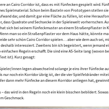
re an Cairo Corridor ist, dass es mit Fünfecken gespielt wird. Fün
hes Spielmaterial. Schon beim Basteln von Prototypen stellen sie
fwand dar, und damit gar eine Fläche zu füllen, ist eine Herausfo
, dass Quadrate und Sechsecke in der Spielewelt vorherrschen. A
hat sich bei seinem Fünfeckmuster an einem Straßenpflaster in K
. Wenn man so ein Straßenpflaster vor dem Haus hätte, könnte ma
eide sehr schön Cairo Corridor spielen… aber wie dem auch sei, m
 deshalb interessiert. Zweitens bin ich begeistert, wenn jemand e
o einfachen Regeln erschafft. Die sind eine A5-Seite lang (wovon b
Text ist). Kurz gesagt:
Spieler/innen legen abwechselnd solange je eins ihrer Fünfecke au
bis nur noch ein Korridor übrig ist, der die vier Spielfeldränder mit
Wer dann mehr Fünfecke an diesem Korridor anliegen hat, gewinnt
es – das wird in den Regeln noch ein klein bisschen bebildert. Sowas
em Geschmack.