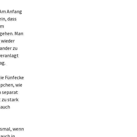
. Am Anfang
in, dass
im
 gehen. Man
 wieder
nander zu
veranlagt
ag.
die Fünfecke
pchen, wie
n separat
 zu stark
 auch
desmal, wenn
 auch in