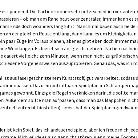
de es spannend. Die Partien können sehr unterschiedlich verlaufen
passieren – ob man am Rand baut oder zentraler, immer kann es se
or am Ende doch woanders langführt. Manchmal bauen auch beide 
en an der gleichen Route entlang, dann kann es um Kleinigkeiten
in paar Züge im Voraus planen, aber es gibt eben doch immer mal
nde Wendungen. Es bietet sich an, gleich mehrere Partien nachei
ne dauert vielleicht zehn Minuten, wenn man nicht zu grüblerisch 
rschiedene Vorgehensweisen auszuprobieren. Genau das, was ich m
l ist aus lasergeschnittenem Kunststoff, gut verarbeitet, sodass 
sammenpassen. Dazu ein aufrollbarer Spielplan im Schlampermäp
ames gewohnt. Einzig die Regeln verknicken darin, die sollte ma
n. Außerdem sollte man aufpassen, dass man das Mäppchen nicht
ventuell aufrecht hinstellen), sonst hat der Spielplan irgendwann
dor ist kein Spiel, das ich andauernd spiele, aber ich freue mich je
orkrame. Mich würde es also gar nicht stören, wenn meine Tochter