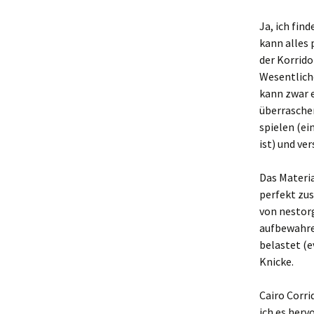
Ja, ich fin
kann alles 
der Korrid
Wesentlich
kann zwar e
überrasche
spielen (ei
ist) und ve
Das Materia
perfekt zu
von nestorg
aufbewahre
belastet (e
Knicke.
Cairo Corri
ich es herv