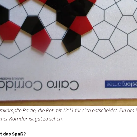
umkämpfte Partie, die Rot mit 13:11 für sich entscheidet. Ein am
ner Korridor ist gut zu sehen.
t das Spaß?