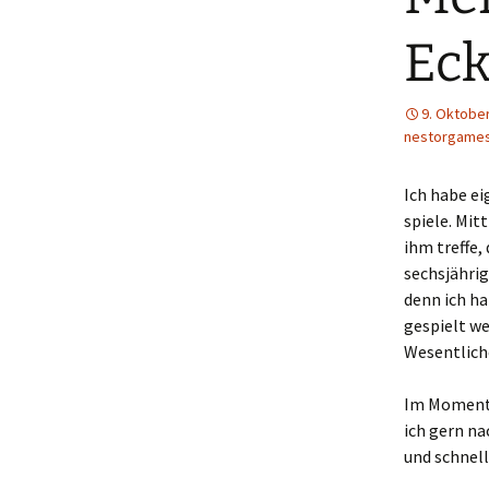
Ec
9. Oktobe
nestorgame
Ich habe ei
spiele. Mit
ihm treffe,
sechsjährig
denn ich ha
gespielt we
Wesentliche
Im Moment 
ich gern na
und schnell