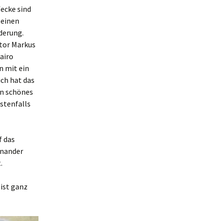
fecke sind
 einen
rderung.
utor Markus
airo
n mit ein
ich hat das
in schönes
estenfalls
f das
einander
.
 ist ganz