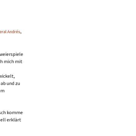
eral Andrés
,
Zweierspiele
ch mich mit
wickelt,
 ab und zu
 im
unsch komme
ell erklärt