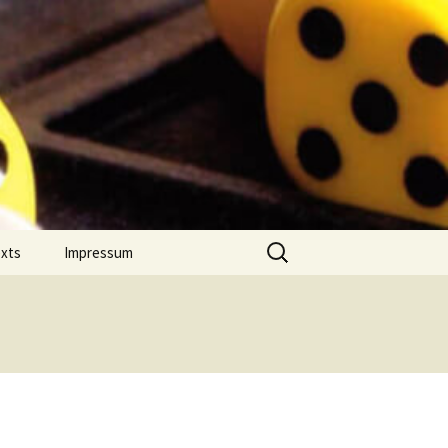
Suchen
exts
Impressum
nach:
 Jahres
Datenschutz
on Comment
m Português