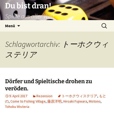
Zum
Du bist dran!
Inhalt
Spiele aus aller Welt
springen
Suchen
Menü
nach:
Schlagwortarchiv: トーホクウィ
ステリア
Dörfer und Spieltische drohen zu
veröden.
9. April 2017
Rezension
トーホクウィステリア
,
もと
の
,
Come to Fishing Village
,
藤原洋明
,
Hiroaki Fujiwara
,
Motono
,
Tohoku Wisteria