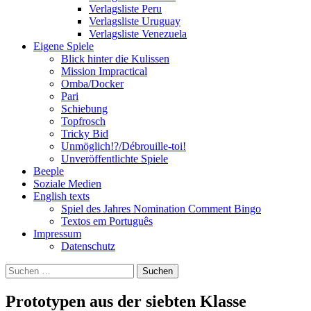
Verlagsliste Peru
Verlagsliste Uruguay
Verlagsliste Venezuela
Eigene Spiele
Blick hinter die Kulissen
Mission Impractical
Omba/Docker
Pari
Schiebung
Topfrosch
Tricky Bid
Unmöglich!?/Débrouille-toi!
Unveröffentlichte Spiele
Beeple
Soziale Medien
English texts
Spiel des Jahres Nomination Comment Bingo
Textos em Português
Impressum
Datenschutz
Suchen
nach:
Prototypen aus der siebten Klasse