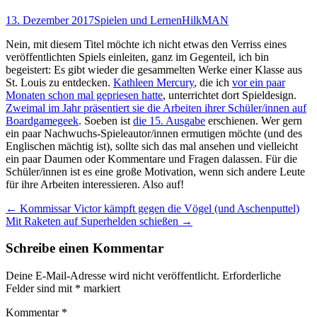
13. Dezember 2017
Spielen und Lernen
HilkMAN
Nein, mit diesem Titel möchte ich nicht etwas den Verriss eines
veröffentlichten Spiels einleiten, ganz im Gegenteil, ich bin
begeistert: Es gibt wieder die gesammelten Werke einer Klasse aus
St. Louis zu entdecken.
Kathleen Mercury
, die ich
vor ein paar
Monaten schon mal gepriesen hatte
, unterrichtet dort Spieldesign.
Zweimal im Jahr präsentiert sie die Arbeiten ihrer Schüler/innen auf
Boardgamegeek
. Soeben ist
die 15. Ausgabe
erschienen. Wer gern
ein paar Nachwuchs-Spieleautor/innen ermutigen möchte (und des
Englischen mächtig ist), sollte sich das mal ansehen und vielleicht
ein paar Daumen oder Kommentare und Fragen dalassen. Für die
Schüler/innen ist es eine große Motivation, wenn sich andere Leute
für ihre Arbeiten interessieren. Also auf!
Beitragsnavigation
←
Kommissar Victor kämpft gegen die Vögel (und Aschenputtel)
Mit Raketen auf Superhelden schießen
→
Schreibe einen Kommentar
Deine E-Mail-Adresse wird nicht veröffentlicht.
Erforderliche
Felder sind mit
*
markiert
Kommentar
*