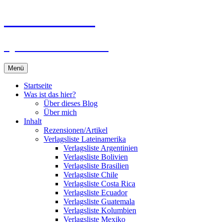
Zum
Du bist dran!
Inhalt
springen
Spiele aus aller Welt
Menü
Startseite
Was ist das hier?
Über dieses Blog
Über mich
Inhalt
Rezensionen/Artikel
Verlagsliste Lateinamerika
Verlagsliste Argentinien
Verlagsliste Bolivien
Verlagsliste Brasilien
Verlagsliste Chile
Verlagsliste Costa Rica
Verlagsliste Ecuador
Verlagsliste Guatemala
Verlagsliste Kolumbien
Verlagsliste Mexiko