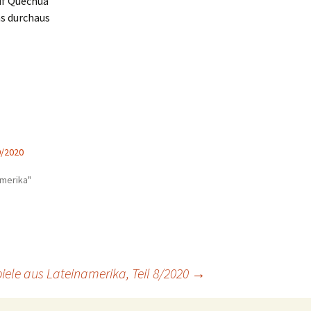
uf Quechua
as durchaus
9/2020
amerika"
iele aus Lateinamerika, Teil 8/2020
→