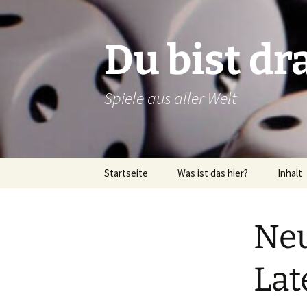
Zum
Inhalt
springen
Du bist dr
Spiele aus aller Welt
Startseite
Was ist das hier?
Inhalt
Über dieses Blog
Rezens
Neu
Über mich
Verlags
Latein
Lat