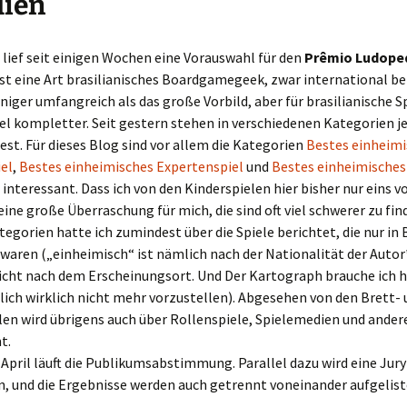
lien
n lief seit einigen Wochen eine Vorauswahl für den
Prêmio Ludope
st eine Art brasilianisches Boardgamegeek, zwar international b
niger umfangreich als das große Vorbild, aber für brasilianische S
iel kompletter. Seit gestern stehen in verschiedenen Kategorien je
fest. Für dieses Blog sind vor allem die Kategorien
Bestes einheimi
el
,
Bestes einheimisches Expertenspiel
und
Bestes einheimisches
interessant. Dass ich von den Kinderspielen hier bisher nur eins v
keine große Überraschung für mich, die sind oft viel schwerer zu fin
egorien hatte ich zumindest über die Spiele berichtet, die nur in 
waren („einheimisch“ ist nämlich nach der Nationalität der Auto
nicht nach dem Erscheinungsort. Und Der Kartograph brauche ich h
ich wirklich nicht mehr vorzustellen). Abgesehen von den Brett- 
en wird übrigens auch über Rollenspiele, Spielemedien und ander
t.
 April läuft die Publikumsabstimmung. Parallel dazu wird eine Jury
n, und die Ergebnisse werden auch getrennt voneinander aufgelist