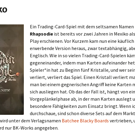
ko
Ein Trading-Card-Spiel mit dem seltsamen Namen
Rhapsodie
ist bereits vor zwei Jahren in Mexiko al
Play erschienen. Vor Kurzem kam nun eine käuflich
erwerbende Version heraus, zwar textabhängig, abe
Englisch. Wie in so vielen Trading-Card-Spielen k
gegeneinander, indem man Karten aufeinander hetz
Spieler*in hat zu Beginn fünf Kristalle, und wer se
verliert, verliert das Spiel. Einen Kristall verliert 
man bei einem gegnerischen Angriff keine Karten 
sich ausliegen hat. Ob das der Fall ist, hängt von ei
Vorgeplänkelphase ab, in der man Karten auslegt 
besondere Fähigkeiten zum Einsatz bringt. Wenn ic
durchschaue, sind schon diverse Sets auf dem Mar
wird unter dem Verlagsnamen
Batchee Blacky Boards
vertrieben, 
ird nur BK-Works angegeben.