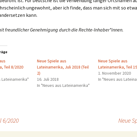
bedroht ist. Für Deutsche ist die Verwendung langer Ortsnamen a
hrscheinlich ungewohnt, aber ich finde, dass man sich mit so etw
andersetzen kann.
 mit freundlicher Genehmigung durch die Rechte-Inhaber*innen.
räge
aus
Neue Spiele aus
Neue Spiele aus
, Teil 8/2020
Lateinamerika, Juli 2018 (Teil
Lateinamerika, Teil 1
2)
1. November 2020
s Lateinamerika"
16. Juli 2018
In "Neues aus Latein
In "Neues aus Lateinamerika"
l 6/2020
Neue Sp