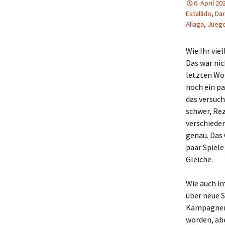
6. April 20
Estallido
,
Dar
Aliaga
,
Juego
Wie Ihr vie
Das war nic
letzten Woc
noch ein pa
das versuch
schwer, Rez
verschiede
genau. Das 
paar Spiele
Gleiche.
Wie auch im
über neue S
Kampagnen,
worden, abe