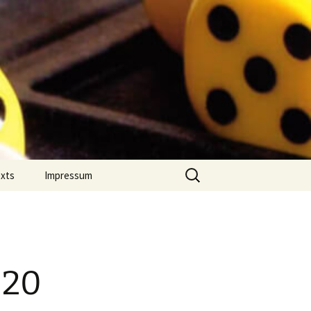
Suchen
exts
Impressum
nach:
 Jahres
Datenschutz
on Comment
m Português
020