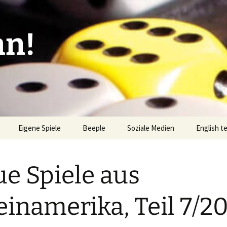
an!
Eigene Spiele
Beeple
Soziale Medien
English t
ionen/Artikel
Blick hinter die Kulissen
Spiel des
Nominati
e Spiele aus
Bingo
liste
Mission Impractical
Verlagsliste Argentinien
amerika
Textos e
Omba/Docker
Verlagsliste Bolivien
einamerika, Teil 7/2
Pari
Verlagsliste Brasilien