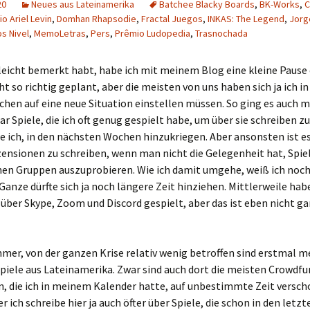
20
Neues aus Lateinamerika
Batchee Blacky Boards
,
BK-Works
,
C
io Ariel Levin
,
Domhan Rhapsodie
,
Fractal Juegos
,
INKAS: The Legend
,
Jorg
Schiebung
Verlagsliste Chile
s Nivel
,
MemoLetras
,
Pers
,
Prêmio Ludopedia
,
Trasnochada
Topfrosch
Verlagsliste Costa Rica
lleicht bemerkt habt, habe ich mit meinem Blog eine kleine Pause 
Tricky Bid
Verlagsliste Ecuador
ht so richtig geplant, aber die meisten von uns haben sich ja ich in
hen auf eine neue Situation einstellen müssen. So ging es auch mi
Unmöglich!?/Débrouille-
Verlagsliste Guatemala
ar Spiele, die ich oft genug gespielt habe, um über sie schreiben z
toi!
e ich, in den nächsten Wochen hinzukriegen. Aber ansonsten ist es
Verlagsliste Kolumbien
ensionen zu schreiben, wenn man nicht die Gelegenheit hat, Spiel
Unveröffentlichte Spiele
nen Gruppen auszuprobieren. Wie ich damit umgehe, weiß ich noch
Verlagsliste Mexiko
Ganze dürfte sich ja noch längere Zeit hinziehen. Mittlerweile habe
 über Skype, Zoom und Discord gespielt, aber das ist eben nicht g
Verlagsliste Peru
Verlagsliste Uruguay
mer, von der ganzen Krise relativ wenig betroffen sind erstmal me
piele aus Lateinamerika. Zwar sind auch dort die meisten Crowdfu
Verlagsliste Venezuela
 die ich in meinem Kalender hatte, auf unbestimmte Zeit versc
r ich schreibe hier ja auch öfter über Spiele, die schon in den let