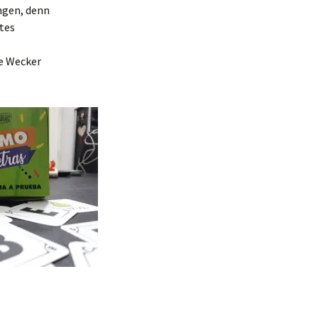
ngen, denn
rtes
e Wecker