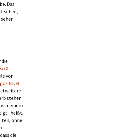
be. Das
lt sehen,
 sehen.
 die
so X
ele von
gos Nivel
ei weitere
erb stehen.
was meinem
igt“ heißt.
lten, ohne
n
dass die