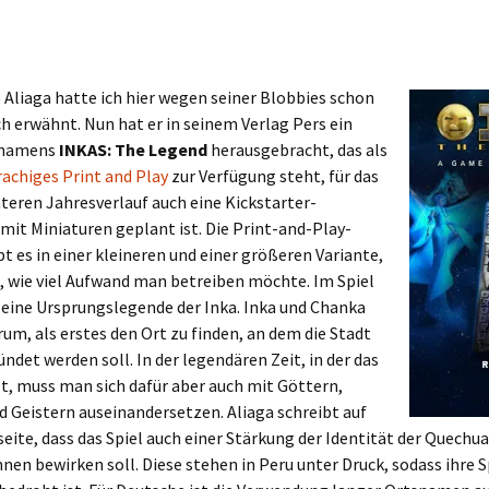
 Aliaga hatte ich hier wegen seiner Blobbies schon
h erwähnt. Nun hat er in seinem Verlag Pers ein
 namens
INKAS: The Legend
herausgebracht, das als
achiges Print and Play
zur Verfügung steht, für das
teren Jahresverlauf auch eine Kickstarter-
it Miniaturen geplant ist. Die Print-and-Play-
bt es in einer kleineren und einer größeren Variante,
, wie viel Aufwand man betreiben möchte. Im Spiel
 eine Ursprungslegende der Inka. Inka und Chanka
rum, als erstes den Ort zu finden, an dem die Stadt
ndet werden soll. In der legendären Zeit, in der das
t, muss man sich dafür aber auch mit Göttern,
 Geistern auseinandersetzen. Aliaga schreibt auf
eite, dass das Spiel auch einer Stärkung der Identität der Quechua
nen bewirken soll. Diese stehen in Peru unter Druck, sodass ihre 