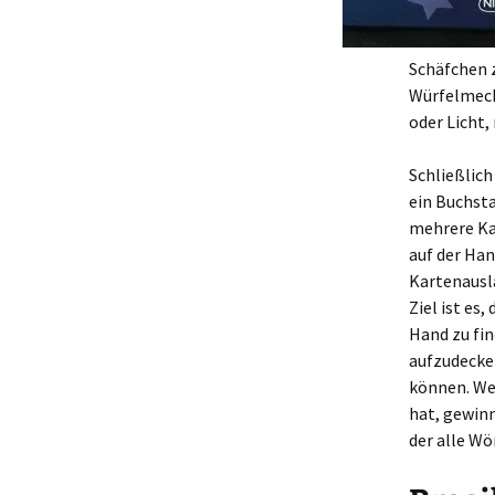
Schäfchen z
Würfelmech
oder Licht
Schließlich
ein Buchst
mehrere Ka
auf der Han
Kartenausl
Ziel ist es,
Hand zu fin
aufzudecke
können. We
hat, gewinn
der alle Wö