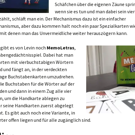
Schäfchen über die eigenen Zäune spri
wenn sie es tun und man dabei sein vie
ählt, schläft man ein. Der Mechanismus dazu ist ein einfacher
anismus, aber dazu kommen halt noch ein paar Spezialkarten wi
, mit denen man das Unvermeidliche weiter herauszögern kann.
 gibt es von Levin noch
MemoLetras
,
abengedächtnisspiel. Dabei hat man
rten mit vierbuchstabigen Wörtern
d und fängt an, in der verdeckten
age Buchstabenkarten umzudrehen.
 die Buchstaben für die Wörter auf der
den und dann in einem Zug alle vier
n, um die Handkarte ablegen zu
r seine Handkarten zuerst abgelegt
t. Es gibt auch noch eine Variante, in
rter offen liegen und für alle zugänglich sind.