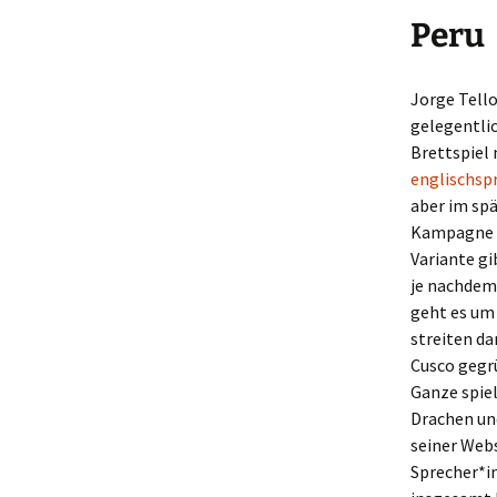
Peru
Jorge Tello
gelegentlic
Brettspiel
englischspr
aber im spä
Kampagne m
Variante gi
je nachdem
geht es um
streiten da
Cusco gegrü
Ganze spiel
Drachen und
seiner Webs
Sprecher*in