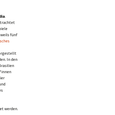
dia
.
etrachtet
piele
weils fünf
sches
orgestellt
den. In den
Brasilien
r*innen
ier
und
es
et werden.