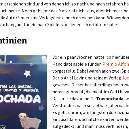
 erschienen sind und von denen ich so nach und nach erfahren ha
uch heute. Noch geht mir das Material nicht aus, aber ich muss ha
 die Autor*innen und Verlagsleute noch erreichen kann. Wir werden
Vorhang auf für ein paar Spiele, von denen ich erfahren habe:
ntinien
Vor ein paar Wochen hatte ich hier über
Kandidatenspiele für den
Premio Alfon
vorgestellt. Dabei waren auch zwei Spi
Dario Ariel Levin und seinem Verlag
Jue
gewesen. Dieser hat allerdings noch zw
herausgebracht, die nicht im Wettbew
Das erste davon heißt
Trasnochada
, 
Verständnis nach so viel wie „übernächt
Es geht darum, am längsten durchzuha
einzuschlafen. Schäfchenkarten werde
aufgedeckt, und man muss verhindern, 