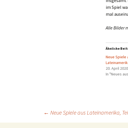
insgesamt 
im Spiel wa
mal ausein
Alle Bilder
Ähnliche Beit
Neue Spiele 
Lateinamerika
20. April 2020
In "Neues au
Beitragsnavigation
←
Neue Spiele aus Lateinamerika, Tei