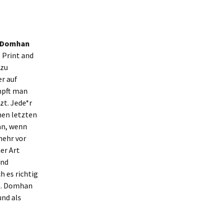
Domhan
s Print and
 zu
r auf
ämpft man
t. Jede*r
inen letzten
man, wenn
mehr vor
ner Art
und
h es richtig
kt. Domhan
und als