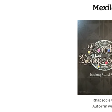
Mexi
Rhapsodie 
Autor*in w