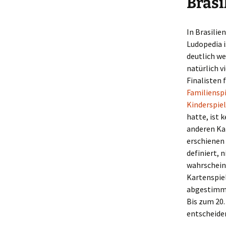
Brasi
In Brasilie
Ludopedia i
deutlich we
natürlich v
Finalisten 
Familienspi
Kinderspiel
hatte, ist 
anderen Kat
erschienen 
definiert, 
wahrscheinl
Kartenspiel
abgestimm
Bis zum 20.
entscheide