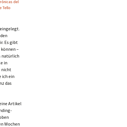
rónicas del
e Tello
eingelegt.
 den
r. Es gibt
u können –
 natürlich
e in
 nicht
 ich ein
anz das
ine Artikel
nding-
hoben
zten Wochen