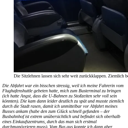
Die Sitzlehnen lassen sich sehr weit zurückklappen. Ziemlich 
Die Abfahrt war ein bisschen stressig, weil ich meine Fahrerin vom
Flughafenshuttle gebeten hatte, mich zum Busterminal zu bringen
(ich hatte Angst, dass die U-Bahnen zu Stoßzeiten sehr voll sein
könnten). Die kam dann leider deutlich zu spät und musste ziemlich
durch die Stadt rasen, damit ich unmittelbar vor Abfahrt meines
Busses ankam (habe den zum Glück schnell gefunden – der
Busbahnhof ist extrem unübersichtlich und befindet sich oberhalb
eines Einkaufszentrums, durch das man sich erstmal
durchmanövrieren muss). Vom Bus aus konnte ich dann aber,