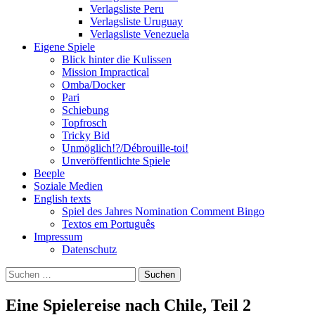
Verlagsliste Peru
Verlagsliste Uruguay
Verlagsliste Venezuela
Eigene Spiele
Blick hinter die Kulissen
Mission Impractical
Omba/Docker
Pari
Schiebung
Topfrosch
Tricky Bid
Unmöglich!?/Débrouille-toi!
Unveröffentlichte Spiele
Beeple
Soziale Medien
English texts
Spiel des Jahres Nomination Comment Bingo
Textos em Português
Impressum
Datenschutz
Suchen
nach:
Eine Spielereise nach Chile, Teil 2