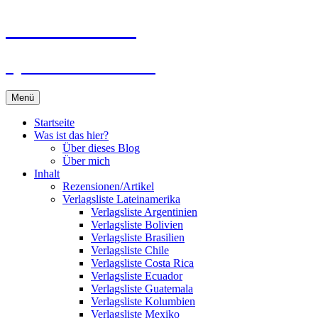
Zum
Du bist dran!
Inhalt
springen
Spiele aus aller Welt
Menü
Startseite
Was ist das hier?
Über dieses Blog
Über mich
Inhalt
Rezensionen/Artikel
Verlagsliste Lateinamerika
Verlagsliste Argentinien
Verlagsliste Bolivien
Verlagsliste Brasilien
Verlagsliste Chile
Verlagsliste Costa Rica
Verlagsliste Ecuador
Verlagsliste Guatemala
Verlagsliste Kolumbien
Verlagsliste Mexiko