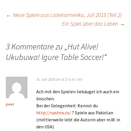
Beitragsnavigation
←
Neue Spiele aus Lateinamerika, Juli 2018 (Teil 2)
Ein Spiel über das Leben
→
3 Kommentare zu „
Hut Alive!
Ukubuwa! Igure Table Soccer!
“
31. Juli 2018 um 8:27 p.m. Uhr
Ach mit den Spielen liebäugel ich auch ein
bisschen.
peer
Bei der Gelegenheit: Kennst du
http://nashra.co/
? Spiele aus Pakistan
(mittlerweile lebt die Autorin aber m.W. in
den USA)