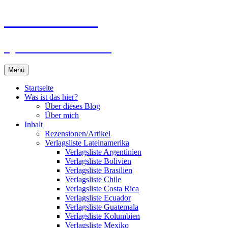
Zum
Du bist dran!
Inhalt
springen
Spiele aus aller Welt
Menü
Startseite
Was ist das hier?
Über dieses Blog
Über mich
Inhalt
Rezensionen/Artikel
Verlagsliste Lateinamerika
Verlagsliste Argentinien
Verlagsliste Bolivien
Verlagsliste Brasilien
Verlagsliste Chile
Verlagsliste Costa Rica
Verlagsliste Ecuador
Verlagsliste Guatemala
Verlagsliste Kolumbien
Verlagsliste Mexiko