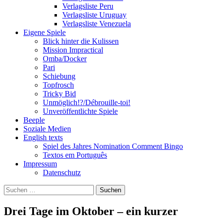
Verlagsliste Peru
Verlagsliste Uruguay
Verlagsliste Venezuela
Eigene Spiele
Blick hinter die Kulissen
Mission Impractical
Omba/Docker
Pari
Schiebung
Topfrosch
Tricky Bid
Unmöglich!?/Débrouille-toi!
Unveröffentlichte Spiele
Beeple
Soziale Medien
English texts
Spiel des Jahres Nomination Comment Bingo
Textos em Português
Impressum
Datenschutz
Suchen
nach:
Drei Tage im Oktober – ein kurzer