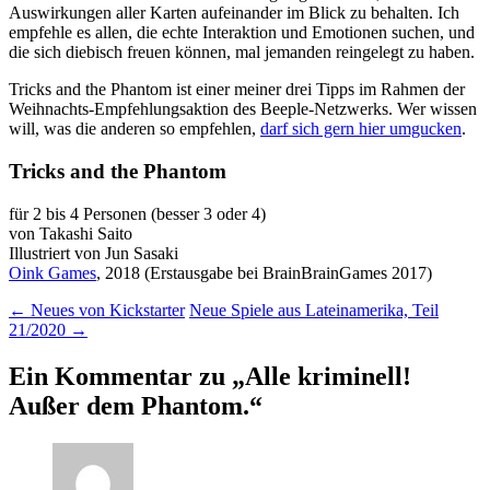
Auswirkungen aller Karten aufeinander im Blick zu behalten. Ich
empfehle es allen, die echte Interaktion und Emotionen suchen, und
die sich diebisch freuen können, mal jemanden reingelegt zu haben.
Tricks and the Phantom ist einer meiner drei Tipps im Rahmen der
Weihnachts-Empfehlungsaktion des Beeple-Netzwerks. Wer wissen
will, was die anderen so empfehlen,
darf sich gern hier umgucken
.
Tricks and the Phantom
für 2 bis 4 Personen (besser 3 oder 4)
von Takashi Saito
Illustriert von Jun Sasaki
Oink Games
, 2018 (Erstausgabe bei BrainBrainGames 2017)
Beitragsnavigation
←
Neues von Kickstarter
Neue Spiele aus Lateinamerika, Teil
21/2020
→
Ein Kommentar zu „
Alle kriminell!
Außer dem Phantom.
“