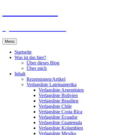
Zum
Du bist dran!
Inhalt
springen
Spiele aus aller Welt
Menü
Startseite
Was ist das hier?
Über dieses Blog
Über mich
Inhalt
Rezensionen/Artikel
Verlagsliste Lateinamerika
Verlagsliste Argentinien
Verlagsliste Bolivien
Verlagsliste Brasilien
Verlagsliste Chile
Verlagsliste Costa Rica
Verlagsliste Ecuador
Verlagsliste Guatemala
Verlagsliste Kolumbien
Verlagsliste Mexiko