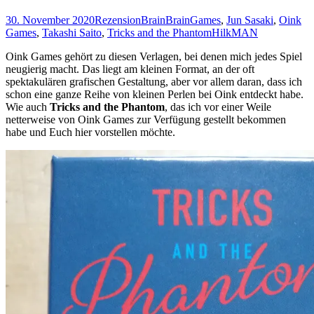
30. November 2020
Rezension
BrainBrainGames
,
Jun Sasaki
,
Oink
Games
,
Takashi Saito
,
Tricks and the Phantom
HilkMAN
Oink Games gehört zu diesen Verlagen, bei denen mich jedes Spiel
neugierig macht. Das liegt am kleinen Format, an der oft
spektakulären grafischen Gestaltung, aber vor allem daran, dass ich
schon eine ganze Reihe von kleinen Perlen bei Oink entdeckt habe.
Wie auch
Tricks and the Phantom
, das ich vor einer Weile
netterweise von Oink Games zur Verfügung gestellt bekommen
habe und Euch hier vorstellen möchte.