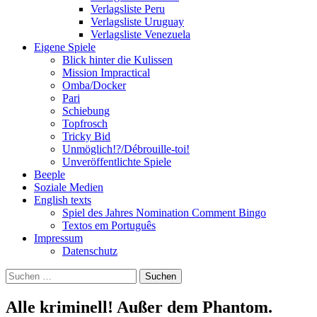
Verlagsliste Peru
Verlagsliste Uruguay
Verlagsliste Venezuela
Eigene Spiele
Blick hinter die Kulissen
Mission Impractical
Omba/Docker
Pari
Schiebung
Topfrosch
Tricky Bid
Unmöglich!?/Débrouille-toi!
Unveröffentlichte Spiele
Beeple
Soziale Medien
English texts
Spiel des Jahres Nomination Comment Bingo
Textos em Português
Impressum
Datenschutz
Suchen
nach:
Alle kriminell! Außer dem Phantom.