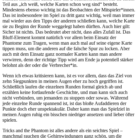
Teil aus „ich weiß, welche Karten schon weg sind“ besteht.
Mindestens ebenso wichtig ist das Beobachten der Mitspieler*innen.
Das ist insbesondere im Spiel zu dritt ganz wichtig, weil man immer
mal wieder aus den Tipps der anderen schließen kann, welche Karte
sie zu Beginn der Runde weggelegt haben dürften. Auch hier gilt:
Sicher ist nichts. Das bedeutet aber nicht, dass alles Zufall ist. Das
Bluff-Element kommt natürlich vor allem beim Einsatz der
Phantome zum Tragen, wenn man auch mal auf seine eigene Karte
tippen muss, um die anderen auf die falsche Spur zu locken. Aber
auch mit dem Einsatz ganz normaler Karten kann man andere
verwirren, denn der richtige Tipp wird am Ende ja potentiell stärker
belohnt als der oder die Verbrecher*in.
Wenn ich etwas kritisieren kann, ist es vor allem, dass das Ziel von
zehn Siegpunkten in meinen Augen eher zu hoch gegriffen ist.
Schließlich laufen die einzelnen Runden formal gleich ab und
erzählen keine fortlaufende Geschichte, und man kann sich auch
nicht verbünden, um jemanden zu stoppen oder sowas. Während
jede einzelne Runde spannend ist, ist das bloße Aufaddieren der
Punkte doch eher unspektakulär. Daher kann man das Spielziel in
meinen Augen ruhig ein bisschen niedriger ansetzen und lieber öfter
spielen.
Tricks and the Phantom ist alles andere als ein seichtes Spiel –
manchmal rauchen die Gehirnwindungen ganz schön, um die